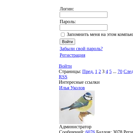
Логин:
Пароль:
Запомнить меня на этом компью
Забыли свой пароль?
Регистрация
Войти
Страницы:
Пред.
1
2
3
4
5
...
70
След
RSS
Интересные ссылки
Илья Уколов
Администратор
Сообщений:
6076
Баллов:
3078
Реги