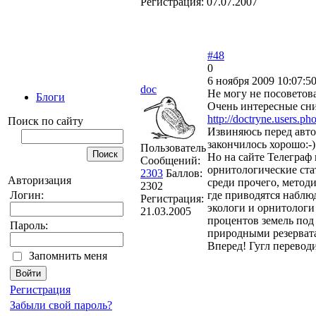
Регистрация:
07.07.2007
#48
0
6 ноября 2009 10:07:5
doc
Не могу не посоветова
Блоги
Очень интересные сни
http://doctryne.users.p
Поиск по сайту
Извиняюсь перед автор
закончилось хорошо:-)
Пользователь
Но на сайте Телеграф
Сообщений:
орнитологические стат
2303
Баллов:
Авторизация
среди прочего, метод
2302
где приводятся наблюд
Логин:
Регистрация:
экологи и орнитологи 
21.03.2005
процентов земель под
Пароль:
природными резервата
Вперед! Гугл переводи
Запомнить меня
Регистрация
Забыли свой пароль?