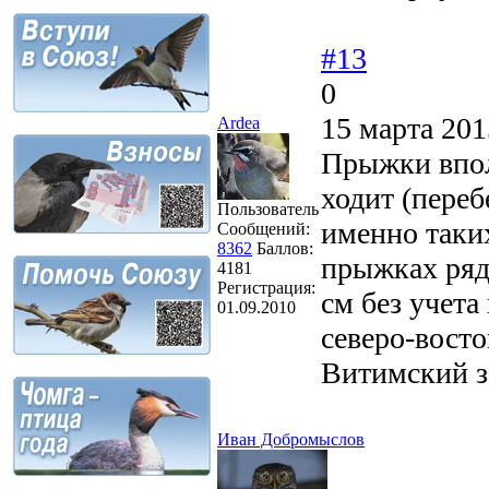
#13
0
15 марта 201
Ardea
Прыжки впол
ходит (переб
Пользователь
именно таки
Сообщений:
8362
Баллов:
прыжках ряд
4181
Регистрация:
см без учета
01.09.2010
северо-восто
Витимский з
Иван Добромыслов