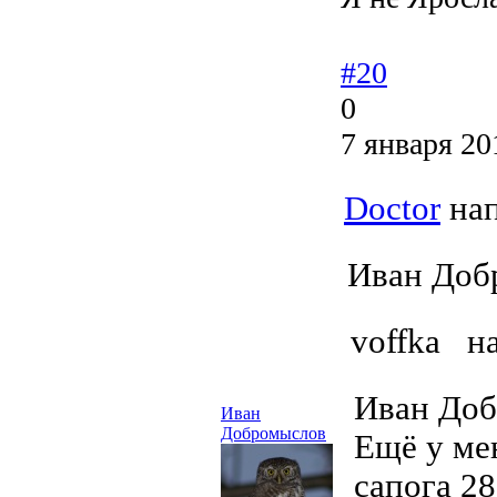
#20
0
7 января 20
Doctor
нап
Иван Доб
voffka н
Иван Доб
Иван
Добромыслов
Ещё у мен
сапога 28