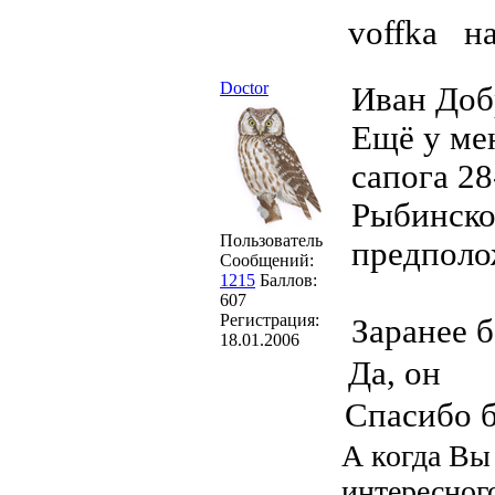
voffka н
Doctor
Иван Доб
Ещё у мен
сапога 28
Рыбинско
Пользователь
предполож
Сообщений:
1215
Баллов:
607
Регистрация:
Заранее 
18.01.2006
Да, он
Спасибо 
А когда Вы
интересног