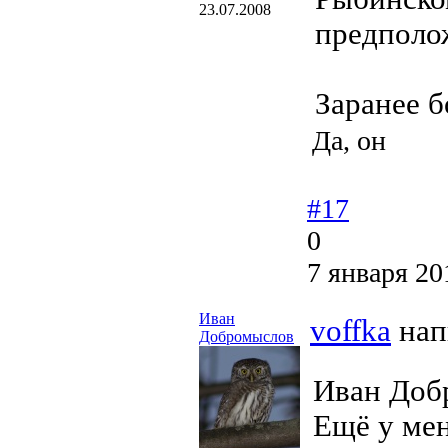
23.07.2008
предполож
Заранее б
Да, он
#17
0
7 января 20
Иван
voffka
нап
Добромыслов
Иван Доб
Ещё у мен