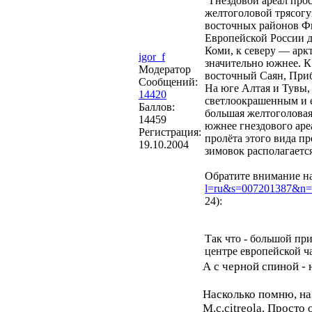
"Гнездовой ареал про
желтоголовой трясогу
восточных районов Фи
Европейской России д
Коми, к северу — аркт
igor_f
значительно южнее. К
Модератор
восточный Саян, Приб
Сообщений:
На юге Алтая и Тувы,
14420
светлоокрашенным и е
Баллов:
большая желтоголовая
14459
южнее гнездового ареа
Регистрация:
пролёта этого вида п
19.10.2004
зимовок располагаетс
Обратите внимание на
l=ru&s=007201387&n=
24):
Так что - большой при
центре европейской час
А с черной спиной - 
Насколько помню, на
M.c.citreola. Просто