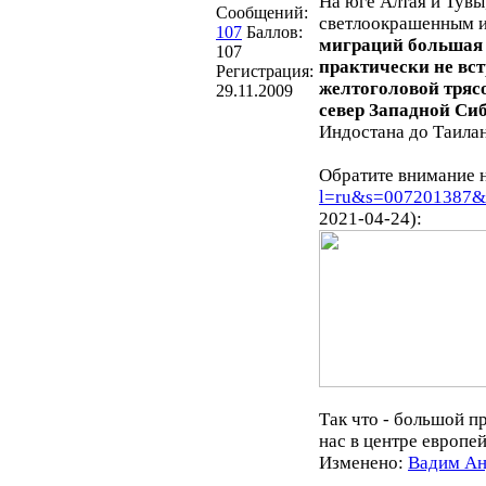
На юге Алтая и Тувы
Сообщений:
светлоокрашенным и 
107
Баллов:
миграций большая 
107
практически не вст
Регистрация:
желтоголовой трясо
29.11.2009
север Западной Си
Индостана до Таилан
Обратите внимание н
l=ru&s=007201387&
2021-04-24):
Так что - большой п
нас в центре европей
Изменено:
Вадим Ан