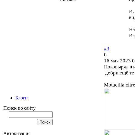
И,
ви
На
Из
#3
0
16 мая 2023 0
Поковырял в и
дебри ещё те 
Motacilla citr
Блоги
Поиск по сайту
Авторизация