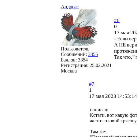
Андреас
#6
0
17 мая 20
- Если ве
А НЕ вери
Пользователь
протяжении
Сообщений:
3355
Так что, "
Баллов:
3354
Регистрация:
25.02.2021
Москва
#7
1
17 мая 2023 14:53:14
написал:
Кстати, вот какую фо
желтоголовой трясогузк
Там же: