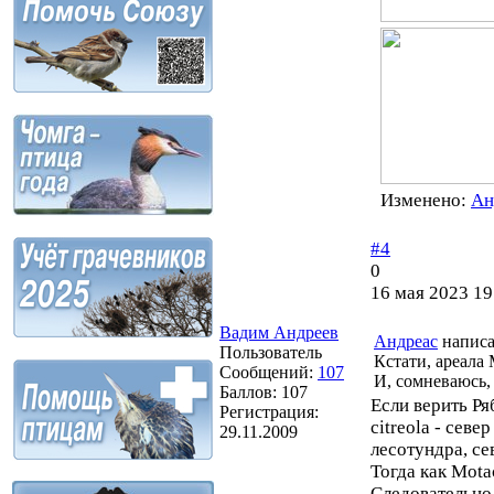
Изменено:
Ан
#4
0
16 мая 2023 19
Вадим Андреев
Андреас
написа
Пользователь
Кстати, ареала 
Сообщений:
107
И, сомневаюсь, ч
Баллов:
107
Если верить Ря
Регистрация:
citreola - сев
29.11.2009
лесотундра, се
Тогда как Mota
Следовательно 