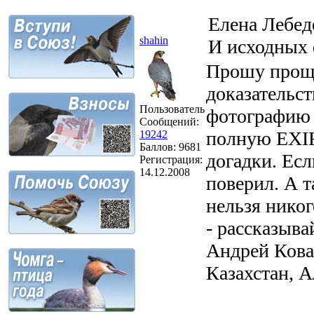
Елена Лебед
shahin
И исходных 
Прошу прощен
доказательст
Пользователь
фотографи
Сообщений:
полную EXIF
19242
Баллов:
9681
догадки. Есл
Регистрация:
14.12.2008
поверил. А т
нельзя никог
- рассказыва
Андрей Кова
Казахстан, 