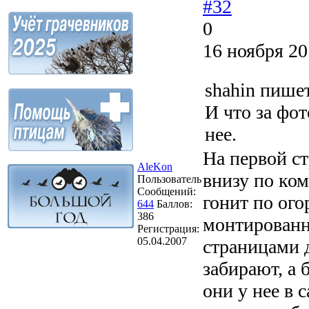
#32
0
16 ноября 20
shahin пише
И что за фот
нее.
На первой с
AleKon
внизу по ком
Пользователь
Сообщений:
гонит по ого
644
Баллов:
386
монтированно
Регистрация:
05.04.2007
страницами д
забирают, а 
они у нее в с