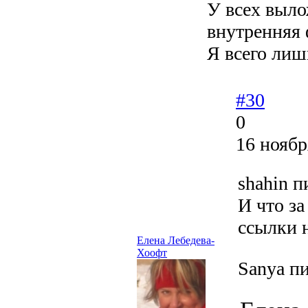
У всех выло
внутренняя 
Я всего ли
#30
0
16 ноябр
shahin п
И что за
ссылки н
Елена Лебедева-
Хоофт
Sanya п