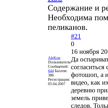
Содержание и р
Необходима пом
пеликанов.
#21
0
16 ноября 20
Да оспарива
AleKon
Пользователь
согласиться 
Сообщений:
644
Баллов:
фотошоп, а и
386
Регистрация:
видео, как и
05.04.2007
деревню прил
земель приве
следов. Толь