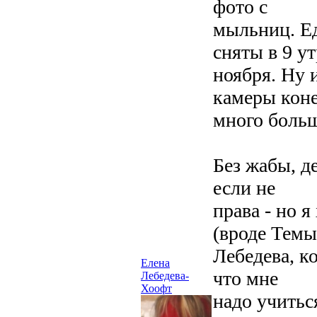
фото с
мыльниц. Ед
сняты в 9 у
ноября. Ну 
камеры кон
много боль
Без жабы, д
если не
права - но 
(вроде Темы
Лебедева, к
Елена
что мне
Лебедева-
Хоофт
надо учитьс