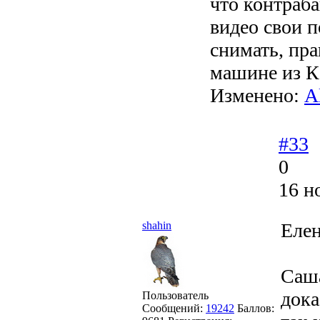
что контраб
видео свои п
снимать, пра
машине из К
Изменено:
A
#33
0
16 н
shahin
Елен
Саша
дока
Пользователь
Сообщений:
19242
Баллов: