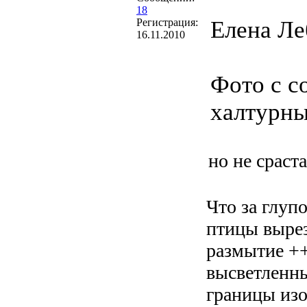
18
Регистрация:
Елена Ле
16.11.2010
Фото с с
халтурн
но не сраст
Что за глуп
птицы вырез
размытие ++
высветленны
границы изо