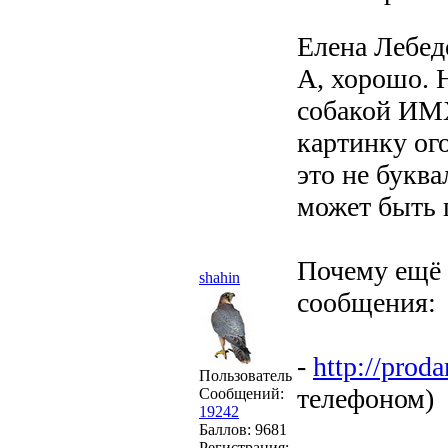
Елена Лебед
А, хорошо. 
собакой ИМХ
картинку ого
это не буква
может быть г
Почему ещё н
shahin
сообщения:
-
http://prod
Пользователь
телефоном)
Сообщений:
19242
Баллов:
9681
Регистрация: