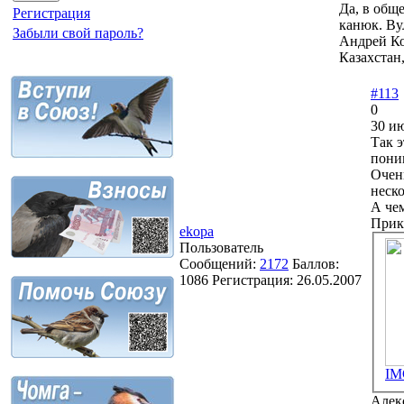
Да, в общ
Регистрация
канюк. Вул
Забыли свой пароль?
Андрей К
Казахстан
#113
0
30 ию
Так э
поним
Очень
неско
А че
Прик
ekopa
Пользователь
Сообщений:
2172
Баллов:
1086
Регистрация:
26.05.2007
IM
Алек