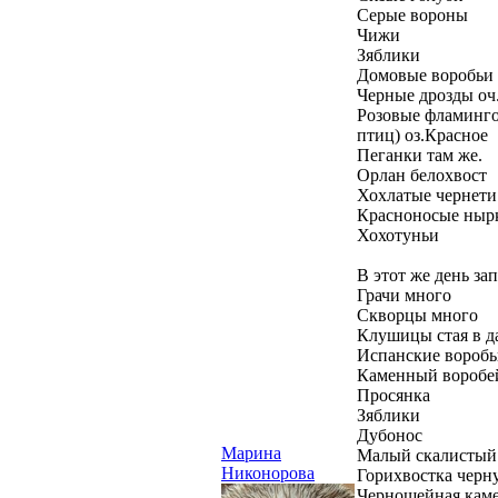
Серые вороны
Чижи
Зяблики
Домовые воробьи
Черные дрозды оч
Розовые фламинго
птиц) оз.Красное
Пеганки там же.
Орлан белохвост
Хохлатые чернети
Красноносые ныр
Хохотуньи
В этот же день за
Грачи много
Скворцы много
Клушицы стая в д
Испанские воробьи
Каменный воробе
Просянка
Зяблики
Дубонос
Марина
Малый скалистый 
Никонорова
Горихвостка черн
Черношейная каме