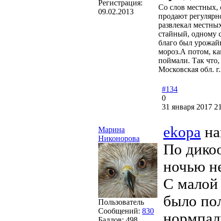
Регистрация:
Со слов местных, 
09.02.2013
продают регулярно
развлекал местны
стайный, одному с
благо был урожай
мороз.А потом, ка
поймали. Так что
Московская обл. г
#134
0
31 января 2017 21
ekopa
на
Марина
Никонорова
По дикоо
ночью н
С малой 
было по
Пользователь
Сообщений:
830
нормпал
Баллов:
498