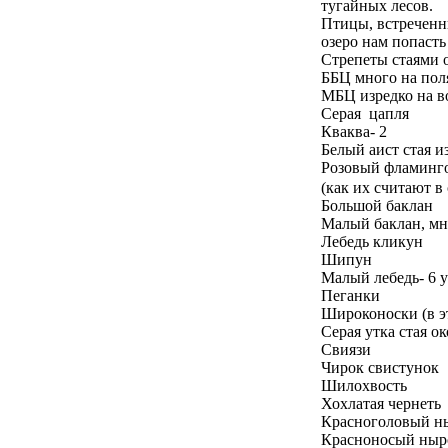
тугайных лесов.
Птицы, встреченны
озеро нам попасть 
Стрепеты стаями о
ББЦ много на пол
МБЦ изредко на в
Серая цапля
Кваква- 2
Белый аист стая и
Розовый фламинго
(как их считают в
Большой баклан
Малый баклан, мн
Лебедь кликун
Шипун
Малый лебедь- 6 у
Пеганки
Широконоски (в э
Серая утка стая о
Свиязи
Чирок свистунок
Шилохвость
Хохлатая чернеть
Красноголовый н
Красноносый ныр