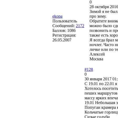
0
28 октября 2016
Зимой я не был
ekopa
про зиму.
Пользователь
Обратите внима
Сообщений:
2172
можно было сде
Баллов:
1086
позвонить и пр
Регистрация:
также есть хор
26.05.2007
Я всегда брал м
ночлег. Часто 
личке или по т
Алексей
Москва
#128
0
30 января 2017 01:
С 19.01 по 22.01
Хотелось посетит
пеших маршрутов 
массу ярких впеча
19.01 Небольшая э
Попугаи крамера 
Кольчатые горли
Сизые голуби