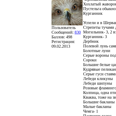
Хохлатый жаворон
Пустельга обыкно
Курганник
Успели и в Шерва
Стрепеты тучами 
Пользователь
Могильник- 3, 2 в
Сообщений:
830
Курганник- 3
Баллов:
498
Дербник
Регистрация:
Полевой лунь сам
09.02.2013
Болотные луни
Серые вороны подъ
Сороки
Большие белые ца
Кудрявые пеликан
Серые гуси стаями
Лебеди кликуны
Лебеди шипуны
Розовые фламинг
Колпица, одна пти
Кваква, тоже на з
Большие бакланы
Малые бакланы
Чемга- 1
Пастушек голос