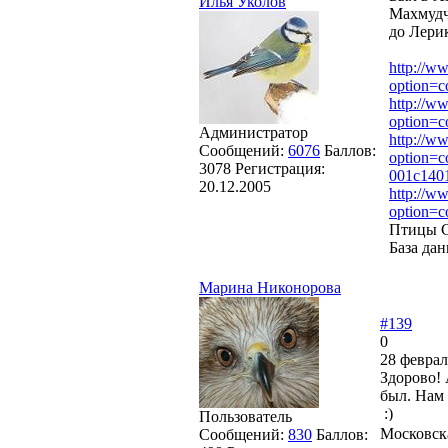
Илья Уколов
Махмудч
до Лери
http://ww
option=c
http://ww
option=
Администратор
http://ww
Сообщений:
6076
Баллов:
option=
3078
Регистрация:
001c140
20.12.2005
http://ww
option=c
Птицы 
База да
Марина Никонорова
#139
0
28 феврал
Здорово! 
был. Нам 
Пользователь
Московска
Сообщений:
830
Баллов: