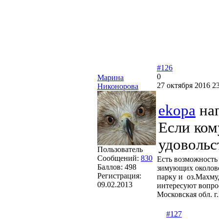
#126
0
Марина
27 октября 2016 23
Никонорова
ekopa
нап
Если ком
удовольс
Пользователь
Сообщений:
830
Есть возможность 
Баллов:
498
зимующих околово
Регистрация:
парку и оз.Махму
09.02.2013
интересуют вопро
Московская обл. г
#127