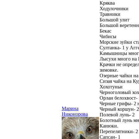
Кряква
Ходулочники
Травники
Большой улит
Большой веретенн
Бекас
Чибисы
Морские зуйки ста
Султанка- 1 у Агг
Камышницы много,
Лысухи много на 
Крачки не определ
зимовке.
Озерные чайки на
Сизая чайка на Ку
Хохотуньи
Черноголовый хохо
Орлан белохвост- 
Черные грифы- 2 н
Марина
Черный коршун- 2
Никонорова
Полевой лунь- 2
Болотный лунь мн
Канюки.
Перепелятники- 2
Сапсан- 1