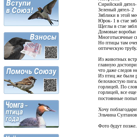
Сирийский дятел-
Зеленый дятел- 2
Зяблики в этой ме
Юрок- 1 в стае зя
Щеглы в стае зяб
Домовые воробьи
Многотысячные ск
Но птицы там оче
оптическую трубу.
Из животных встр
главную достоприм
что даже следов н
Из птиц же были 
белохвостую пигал
горлицей. По слов
горлицей, все еще
постоянные попыт
Хочу поблагодари
Эльчина Султанов
Фото будут позже.