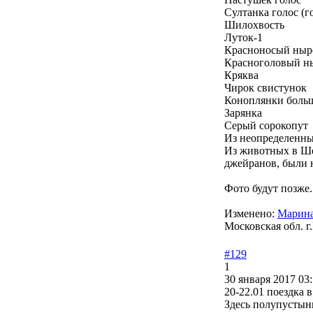
Султанка голос (г
Шилохвость
Луток-1
Красноносый ныр
Красноголовый н
Кряква
Чирок свистунок
Коноплянки боль
Зарянка
Серый сорокопут
Из неопределенных
Из животных в Ше
джейранов, были 
Фото будут позже.
Изменено:
Марина
Московская обл. г
#129
1
30 января 2017 03:
20-22.01 поездка в
Здесь полупустын