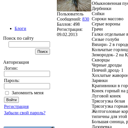
Обыкновенная пус
Дербники
Сойки
Пользователь
Сороки массово
Сообщений:
830
Серые вороны
Баллов:
498
Блоги
Грачи
Регистрация:
Галки отдельные 
09.02.2013
Поиск по сайту
Сизые голуби
Вяхири- 2 в город
Кольчатые горли
Зимородок- 2 на К
Скворцы
Авторизация
Черные дрозды
Логин:
Певчий дрозд- 1
Хохлатые жаворон
Зарянки
Пароль:
Крапивники в гор
Конек горный на 
Запомнить меня
Луговой конек
Трясогузка белая
Трясогузка горная
Регистрация
Желтоголовые коро
Забыли свой пароль?
типичны для этой
Большая синица, р
Лазоревка