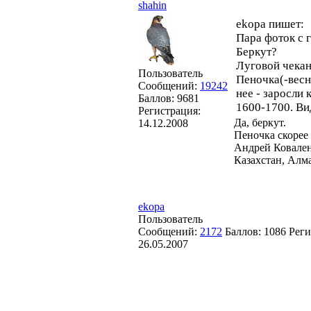
shahin
ekopa пишет:
Пара фоток с 
Беркут?
Луговой чека
Пользователь
Пеночка(-весн
Сообщений:
19242
нее - заросли
Баллов:
9681
1600-1700. Вид
Регистрация:
Да, беркут.
14.12.2008
Пеночка скорее 
Андрей Ковале
Казахстан, Алм
ekopa
Пользователь
Сообщений:
2172
Баллов:
1086
Реги
26.05.2007