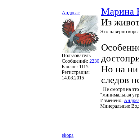
Марина 
Андрєас
Из живот
Это наверно корсак
Особенно
Пользователь
достопри
Сообщений:
2230
Баллов:
1115
Но на ни
Регистрация:
следов н
14.08.2015
- Не смотря на эт
"минимальная угро
Изменено:
Андрє
Минеральные Во
ekopa