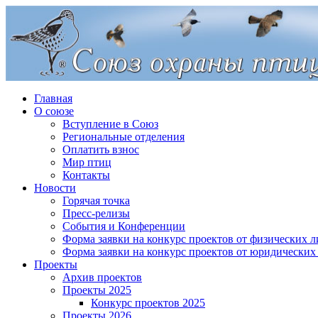
Главная
О союзе
Вступление в Союз
Региональные отделения
Оплатить взнос
Мир птиц
Контакты
Новости
Горячая точка
Пресс-релизы
События и Конференции
Форма заявки на конкурс проектов от физических л
Форма заявки на конкурс проектов от юридических
Проекты
Архив проектов
Проекты 2025
Конкурс проектов 2025
Проекты 2026