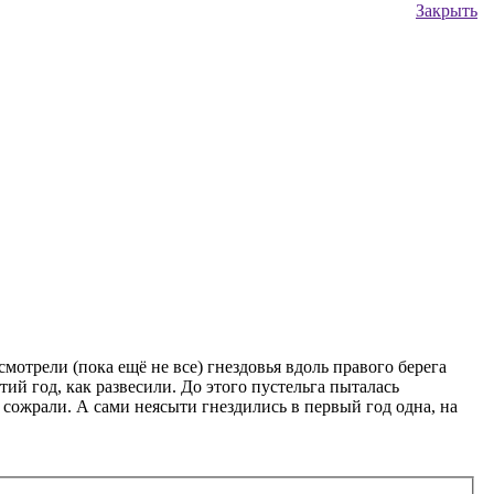
Закрыть
мотрели (пока ещё не все) гнездовья вдоль правого берега
й год, как развесили. До этого пустельга пыталась
ы сожрали. А сами неясыти гнездились в первый год одна, на