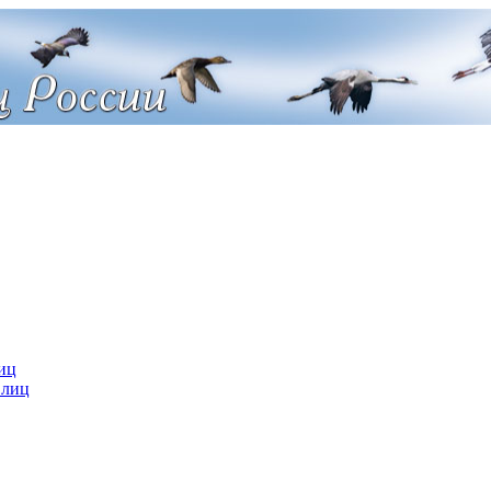
иц
 лиц