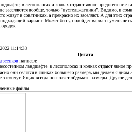
андшафте, в лесополосах и колках отдают явное предпочтение т
не заселяются вообще, только "пустельжатники". Видимо, в сомк
сто живут в совятниках, а прекрасно их заселяют. А для этих с
 подходящий вариант. Может быть, подойдет вариант уменьшить 
городок
 2022 11:14:38
Цитата
дреенков
написал:
лесостепном ландшафте, в лесополосах и колках отдают явное п
асно они селятся в ящиках большего размера, мы делаем с дном 
е затопчут. Ящик всегда позволяет обдумать размеры. Другое дел
ленные файлы