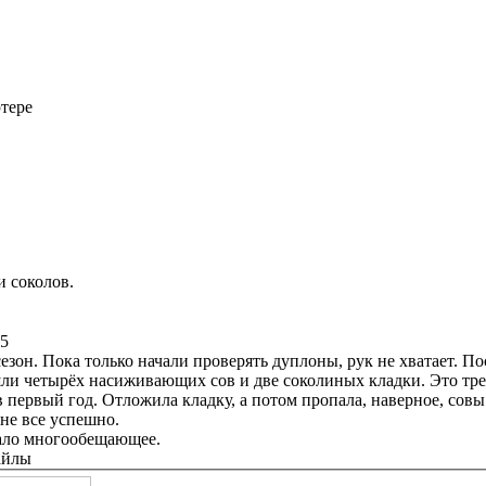
тере
и соколов.
35
зон. Пока только начали проверять дуплоны, рук не хватает. Пос
ли четырёх насиживающих сов и две соколиных кладки. Это трети
в первый год. Отложила кладку, а потом пропала, наверное, сов
 не все успешно.
чало многообещающее.
айлы