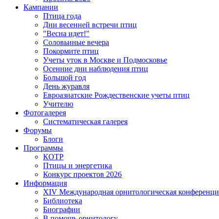
Кампании
Птица года
Дни весенней встречи птиц
"Весна идет!"
Соловьиные вечера
Покормите птиц
Учеты уток в Москве и Подмосковье
Осенние дни наблюдения птиц
Большой год
День журавля
Евроазиатские Рождественские учеты птиц
Учителю
Фотогалерея
Систематическая галерея
Форумы
Блоги
Программы
КОТР
Птицы и энергетика
Конкурс проектов 2026
Информация
XIV Международная орнитологическая конференци
Библиотека
Биографии
В помощь орнитологу