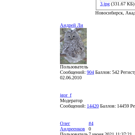
3.jpg
(331.67 КБ)
Новосибирск, Ака
Андрей Ли
Пользователь
Сообщений:
904
Баллов:
542
Регист
02.06.2010
igor_f
Модератор
Сообщений:
14420
Баллов:
14459
Ре
Олег
#4
Андреенков
0
Пользователь
7 июня 2021 11:37:21