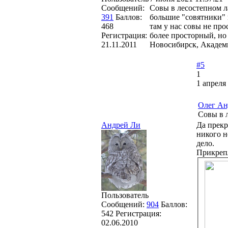
Сообщений:
Совы в лесостепном л
391
Баллов:
большие "совятники" 
468
там у нас совы не про
Регистрация:
более просторный, но
21.11.2011
Новосибирск, Академ
#5
1
1 апреля
Олег Ан
Совы в 
Андрей Ли
Да прекр
никого н
дело.
Прикреп
Пользователь
Сообщений:
904
Баллов:
542
Регистрация:
02.06.2010