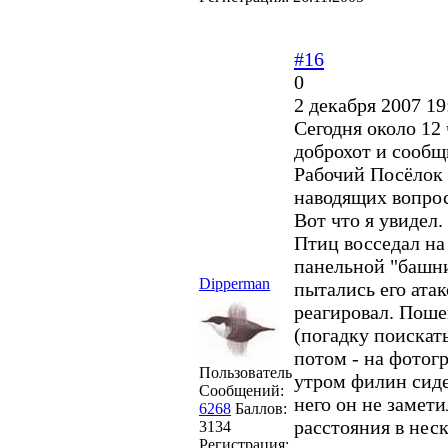
#16
0
2 декабря 2007 19
Сегодня около 12
доброхот и сообщи
Рабочий Посёлок 
наводящих вопросо
Вот что я увидел.
Птиц восседал на
панельной "башни
Dipperman
пытались его атак
реагировал. Поше
(погадку поискать
потом - на фотог
Пользователь
утром филин сиде
Сообщений:
него он не замети
6268
Баллов:
расстояния в нес
3134
Регистрация: