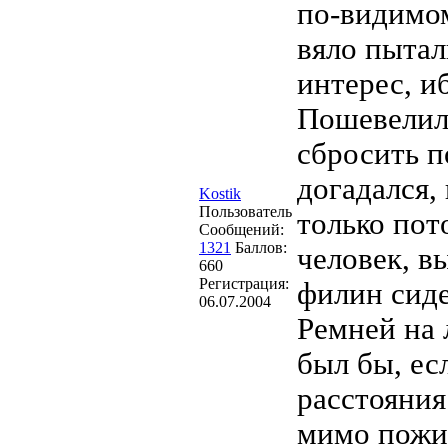
по-видимо
вяло пытал
интерес, и
Пошевелил
сбросить п
догадался,
Kostik
Пользователь
только пот
Сообщений:
1321
Баллов:
человек, в
660
Регистрация:
филин сиде
06.07.2004
Ремней на 
был бы, ес
расстояния
мимо пожил