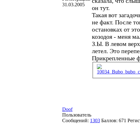
сказала, что слы
31.03.2005
он тут.
Такая вот загадоч
не факт. После то
остановках от эт
козодоя - меня ма
З.Ы. В левом верх
летел. Это переп
Прикрепленные 
10034_Bubo_bubo_co
Doof
Пользователь
Сообщений:
1303
Баллов:
671
Регис