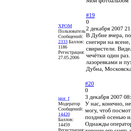
Мой фотоальбом
#19
0
XPOM
2 декабря 2007 21
Пользователь
В Дубне вчера, по
Сообщений:
снегири на ясене
2333
Баллов:
1186
свиристели. Виде
Регистрация:
чечётки один раз
27.05.2006
лазоревками и пу
Дубна, Московска
#20
0
3 декабря 2007 08
igor_f
У нас, конечно, н
Модератор
Сообщений:
могу, чтоб посмот
14420
поздней осенью ил
Баллов:
Однажды оператор
14459
хорошо его снять 
Регистрация: