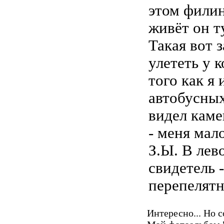
этом филин
живёт он т
Такая вот 
улететь у к
того как я
автобусных
видел каме
- меня мал
З.Ы. В лев
свидетель -
перепелятн
Интересно... Но 