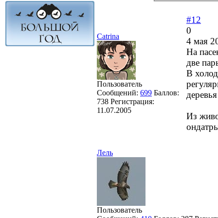
#12
0
Catrina
4 мая 2
На пасе
две пар
В холод
регуляр
Пользователь
Сообщений:
699
Баллов:
деревья
738
Регистрация:
11.07.2005
Из живо
ондатры
Лель
Пользователь