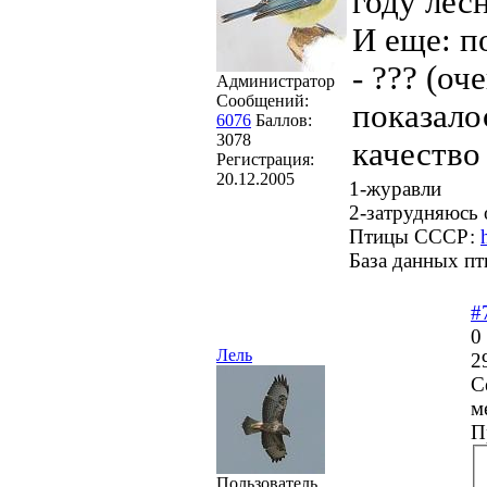
году лес
И еще: п
- ??? (оч
Администратор
Сообщений:
показало
6076
Баллов:
3078
качество
Регистрация:
20.12.2005
1-журавли
2-затрудняюсь 
Птицы СССР:
База данных пт
#
0
Лель
2
С
м
П
Пользователь