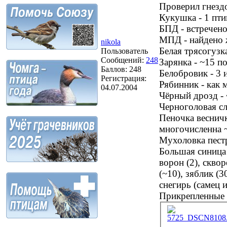
Проверил гнездо
Кукушка - 1 пти
БПД - встречено
МПД - найдено ж
nikola
Белая трясогузк
Пользователь
Сообщений:
248
Зарянка - ~15 
Баллов:
248
Белобровик - 3 и
Регистрация:
Рябинник - как 
04.07.2004
Чёрный дрозд - 
Черноголовая сл
Пеночка весничка
многочисленна ~
Мухоловка пестр
Большая синица (
ворон (2), сквор
(~10), зяблик (3
снегирь (самец и
Прикрепленные
5725_DSCN8108.