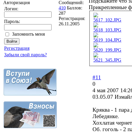
Подскажите что з
Сообщений:
Авторизация
Прикрепленные ф
410
Баллов:
Логин:
287
Регистрация:
5617_102.JPG
Пароль:
26.11.2005
5618_103.JPG
Запомнить меня
5619_104.JPG
Регистрация
5620_199.JPG
Забыли свой пароль?
5621_345.JPG
#11
0
4 мая 2007 14:2
03.05.07 Измайл
Кряква - 1 пара
Лебедянке.
Хохлатая чернет
Об. гоголь - 2 п