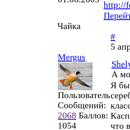
http://
Перей
Чайка
#
5 ап
Mergus
Shel
А мо
Я бы
Пользователь
сере
Сообщений:
клас
2068
Баллов:
Касп
1054
что 