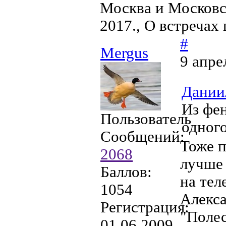
Москва и Московс
2017., О встречах
#
Mergus
9 апре
Дании
Из фен
Пользователь
одного
Сообщений:
Тоже п
2068
лучше 
Баллов:
на тел
1054
Алекс
Регистрация:
"Поле
01.06.2009