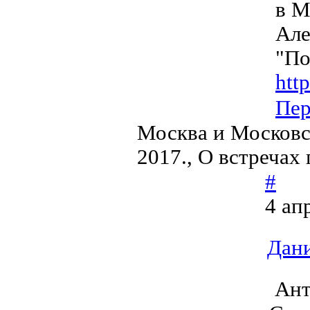
в М
Але
"По
htt
Пер
Москва и Московс
2017., О встречах
#
4 ап
Дан
Ант