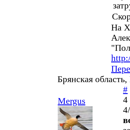
затр
Скор
На Х
Алек
"Пол
http:
Пер
Брянская область,
#
4
Mergus
4
в