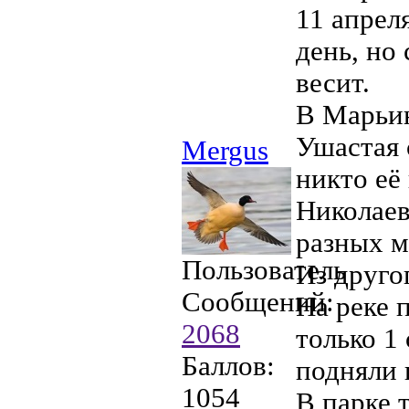
11 апрел
день, но 
весит.
В Марьи
Ушастая 
Mergus
никто её
Николаев
разных м
Пользователь
Из друго
Сообщений:
На реке 
2068
только 1 
Баллов:
подняли 
1054
В парке 