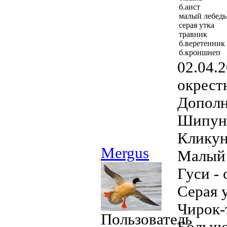
б.аист
малый лебедь
серая утка
травник
б.веретенник
б.кроншнеп
02.04.
окрестн
Допол
Шипун 
Кликун
Mergus
Малый 
Гуси - 
Серая у
Чирок-
Пользователь
Большо