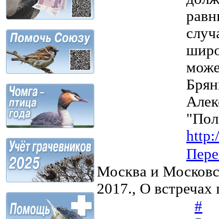
равн
случ
широ
може
Бря
Алек
"Пол
http:
Пере
Москва и Московс
2017., О встречах
#