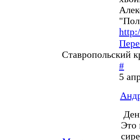
Алек
"Пол
http:
Пере
Ставропольский к
#
5 ап
Андр
Ден
Это 
сире