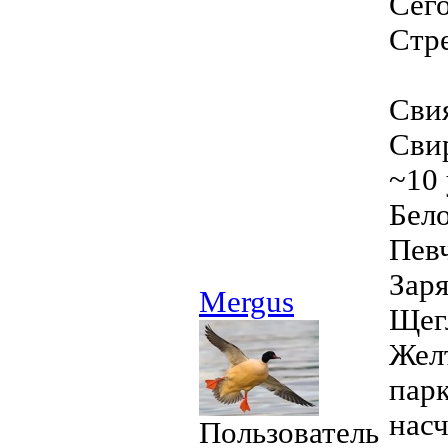
Сего
Стре
Свия
Свир
~10
Бел
Пев
Зар
Mergus
Щег
Жел
парк
насч
Пользователь