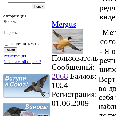
редч
виде
Авторизация
Логин:
Mergus
Mer
Пароль:
соло
Запомнить меня
- Я 
Пользователь
Регистрация
речн
Забыли свой пароль?
Сообщений:
широ
2068
Баллов:
Верт
1054
во д
Регистрация:
себя
01.06.2009
набл
долж