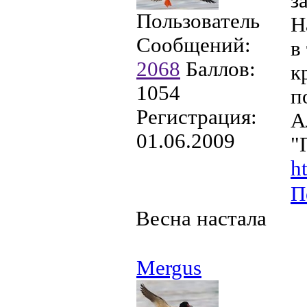
з
Пользователь
Н
Сообщений:
в
2068
Баллов:
к
1054
п
Регистрация:
А
01.06.2009
"
h
П
Весна настала
Mergus