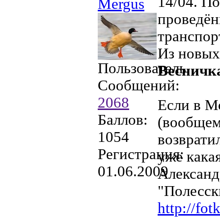
14/04. П
Mergus
проведён
транспор
Из новых
Пользователь
Весничк
Сообщений:
2068
Если в М
Баллов:
(вообщем 
1054
возвратил
Регистрация:
уже какая
01.06.2009
Александ
"Полесск
http://fo