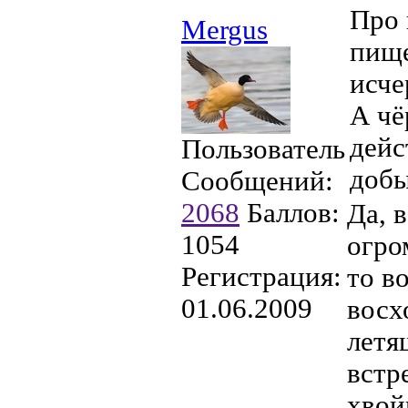
Про 
Mergus
пище
исче
А чё
дейс
Пользователь
добы
Сообщений:
2068
Баллов:
Да, 
1054
огро
Регистрация:
то в
01.06.2009
восх
летя
встр
хвой