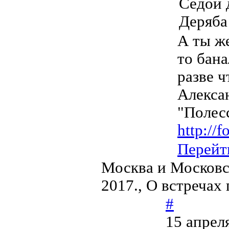
Седой д
Деряба 
А ты ж
то бана
разве ч
Алекса
"Полес
http://
Перейт
Москва и Московс
2017., О встречах
#
15 апрел