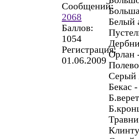
Сообщений:
Больша
2068
Белый а
Баллов:
Пустел
1054
Дербн
Регистрация:
Орлан -
01.06.2009
Полево
Серый 
Бекас -
Б.верет
Б.крон
Травник
Клинту