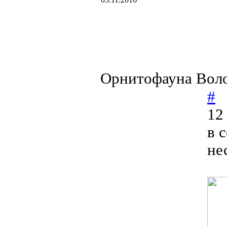
Орнитофауна Воло
#
12
в 
не