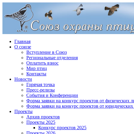
Главная
О союзе
Вступление в Союз
Региональные отделения
Оплатить взнос
Мир птиц
Контакты
Новости
Горячая точка
Пресс-релизы
События и Конференции
Форма заявки на конкурс проектов от физических л
Форма заявки на конкурс проектов от юридических
Проекты
Архив проектов
Проекты 2025
Конкурс проектов 2025
Проекты 2026