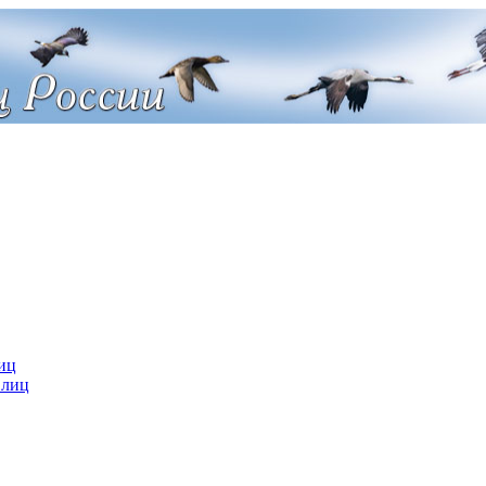
иц
 лиц