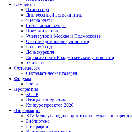
Кампании
Птица года
Дни весенней встречи птиц
"Весна идет!"
Соловьиные вечера
Покормите птиц
Учеты уток в Москве и Подмосковье
Осенние дни наблюдения птиц
Большой год
День журавля
Евроазиатские Рождественские учеты птиц
Учителю
Фотогалерея
Систематическая галерея
Форумы
Блоги
Программы
КОТР
Птицы и энергетика
Конкурс проектов 2026
Информация
XIV Международная орнитологическая конференци
Библиотека
Биографии
В помощь орнитологу