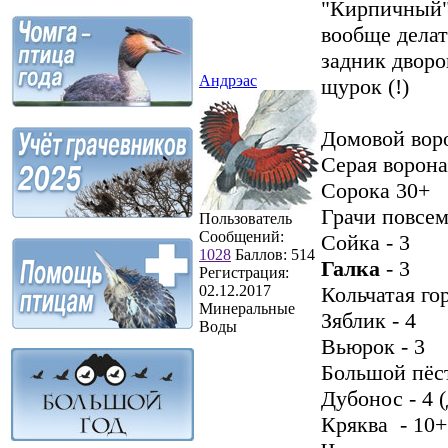
"Кирпичный" 
вообще делат
задник дворо
Андрэас
щурок (!)
Домовой воро
Серая ворона
Сорока 30+
Грачи повсем
Пользователь
Сообщений:
Сойка - 3
1028
Баллов:
514
Галка
- 3
Регистрация:
02.12.2017
Кольчатая го
Минеральные
Зяблик - 4
Воды
Вьюрок - 3
Большой пёст
Дубонос - 4 
Кряква - 10+