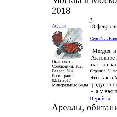
Москва и Моско
2018
#
18 февраля
Андрэас
Сергей Л. Вол
Mergus н
Активноe 
Пользователь
нас, на за
Сообщений:
1028
Баллов:
514
Странно. У нас
Регистрация:
Это как в 
02.12.2017
градусов п
Минеральные Воды
- а у нас 
Перейти
Ареалы, обитан