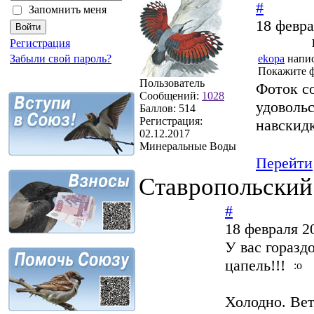
#
Запомнить меня
18 февра
Регистрация
ekopa
напис
Забыли свой пароль?
Покажите ф
Пользователь
Фоток со
Сообщений:
1028
удовольс
Баллов:
514
Регистрация:
навскид
02.12.2017
Минеральные Воды
Перейти
Ставропольский
#
18 февраля 2
У вас горазд
цапель!!!
И
Холодно. Вет