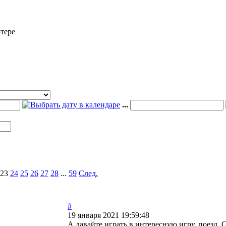
тере
...
23
24
25
26
27
28
...
59
След.
#
19 января 2021 19:59:48
А давайте играть в интересную игру, поезд. 