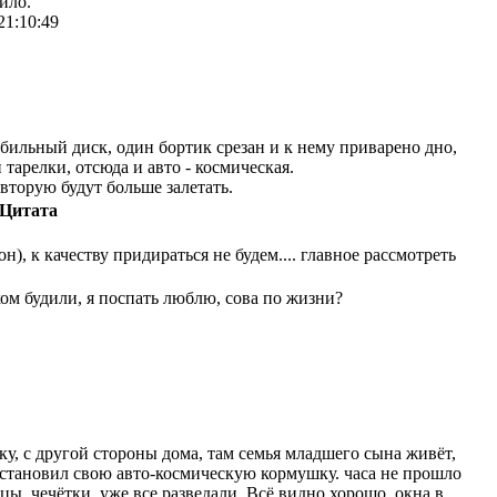
кило.
21:10:49
бильный диск, один бортик срезан и к нему приварено дно,
тарелки, отсюда и авто - космическая.
вторую будут больше залетать.
Цитата
н), к качеству придираться не будем.... главное рассмотреть
ком будили, я поспать люблю, сова по жизни?
у, с другой стороны дома, там семья младшего сына живёт,
установил свою авто-космическую кормушку. часа не прошло
цы, чечётки, уже все разведали. Всё видно хорошо, окна в