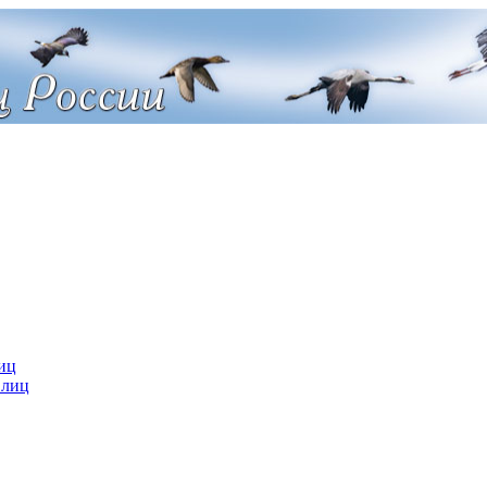
иц
 лиц