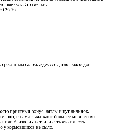
но бывают. Это гаечки.
20:26:56
о резанным салом. ждемссс дятлов мясоедов.
росто приятный бонус, дятлы ищут личинок,
ивают, с нами выживают большее количество.
т или близко их нет, или есть что им есть.
о у кормовщиков не было...