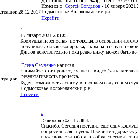
Да, стоила эта радость 940р, то есть 37,60 за 
Изменено:
Сергей Богданов
-
16 января 2021 
Подмосковье Волоколамский р-н.
страция:
28.12.2017
Перейти
#
15 января 2021 23:10:31
Кормушка переносная, но тяжелая, в основании автомо
получилась этакая сковородка, а крыша из спутниковой 
Дятлов действительно пока редко вижу, может быть во 
Елена Семченко
написал:
Снимайте этот процесс, лучше на видео (хоть на телефо
результативность процесса.
страция:
Будет возможность - сниму, в прошлом году своим сту
Подмосковье Волоколамский р-н.
Перейти
#
15 января 2021 15:38:43
Спасибо. Сегодня поставил еще одну кормушк
попросили для внуков. Прочистил дорожку, 
и уже вовсю заработала, сойка, снегири, сини