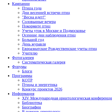
Кампании
Птица года
Дни весенней встречи птиц
"Весна идет!"
Соловьиные вечера
Покормите птиц
Учеты уток в Москве и Подмосковье
Осенние дни наблюдения птиц
Большой год
День журавля
Евроазиатские Рождественские учеты птиц
Учителю
Фотогалерея
Систематическая галерея
Форумы
Блоги
Программы
КОТР
Птицы и энергетика
Конкурс проектов 2026
Информация
XIV Международная орнитологическая конференци
Библиотека
Биографии
В помощь орнитологу