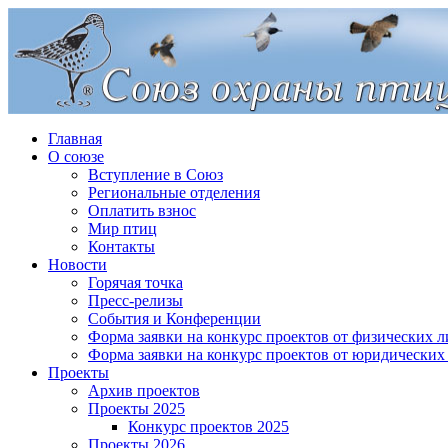
Главная
О союзе
Вступление в Союз
Региональные отделения
Оплатить взнос
Мир птиц
Контакты
Новости
Горячая точка
Пресс-релизы
События и Конференции
Форма заявки на конкурс проектов от физических л
Форма заявки на конкурс проектов от юридических
Проекты
Архив проектов
Проекты 2025
Конкурс проектов 2025
Проекты 2026