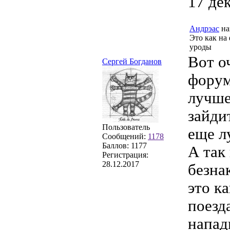
17 де
Андрэас
на
Это как на 
уроды
Вот о
Сергей Богданов
форум
лучше
зайди
Пользователь
еще л
Сообщений:
1178
Баллов:
1177
А так
Регистрация:
28.12.2017
безна
это к
поезд
напад