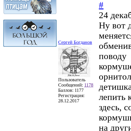
#
24 дека
Ну вот 
меняетс
Сергей Богданов
обменив
поводу
кормуше
орнитол
Пользователь
детишка
Сообщений:
1178
Баллов:
1177
лепить 
Регистрация:
28.12.2017
здесь, 
кормушк
на друг