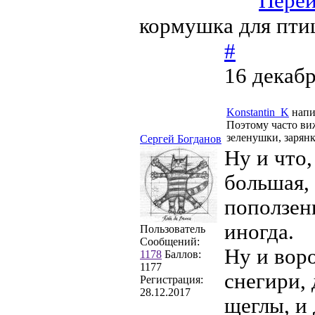
Пере
кормушка для пти
#
16 декабр
Konstantin_K
напи
Поэтому часто виж
зеленушки, зарян
Сергей Богданов
Ну и что
большая, 
поползен
иногда.
Пользователь
Сообщений:
Ну и воро
1178
Баллов:
1177
снегири,
Регистрация:
28.12.2017
щеглы, и