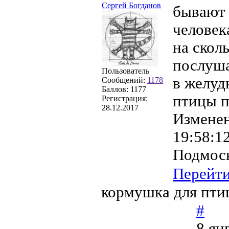
Сергей Богданов
бывают 
человек
на скол
послуша
Пользователь
в желуд
Сообщений:
1178
Баллов:
1177
птицы п
Регистрация:
28.12.2017
Измене
19:58:1
Подмоск
Перейт
кормушка для пти
#
8 ян