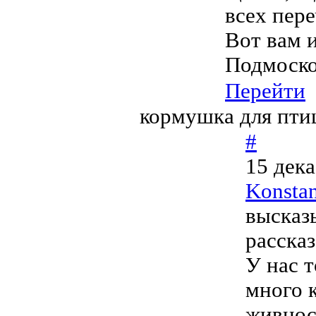
всех пере
Вот вам и
Подмоско
Перейти
кормушка для пти
#
15 дека
Konsta
высказ
расска
У нас 
много 
живнос