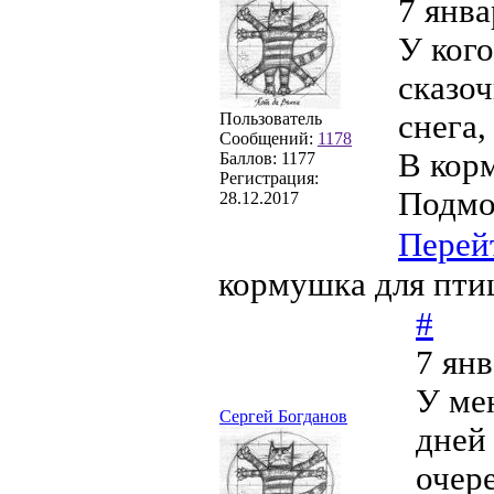
7 янва
У кого
сказоч
снега,
Пользователь
Сообщений:
1178
В кор
Баллов:
1177
Регистрация:
Подмо
28.12.2017
Перей
кормушка для пти
#
7 янв
У ме
Сергей Богданов
дней 
очер