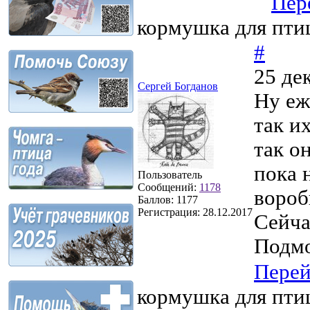
Пер
кормушка для пти
#
25 де
Сергей Богданов
Ну еж
так их
так он
пока 
Пользователь
Сообщений:
1178
вороб
Баллов:
1177
Регистрация:
28.12.2017
Сейча
Подмо
Пере
кормушка для пти