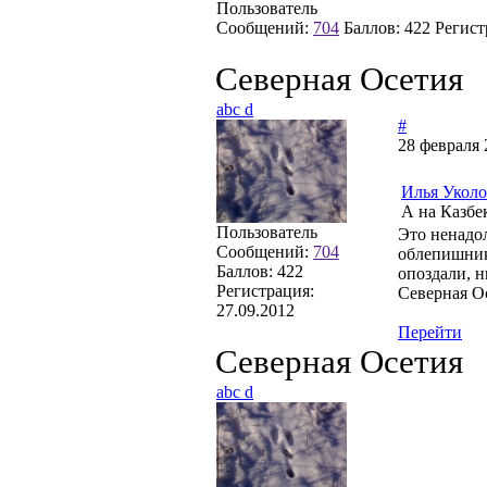
Пользователь
Сообщений:
704
Баллов:
422
Регист
Северная Осетия
abc d
#
28 февраля 
Илья Укол
А на Казбе
Пользователь
Это ненадол
Сообщений:
704
облепишник
Баллов:
422
опоздали, н
Регистрация:
Северная Ос
27.09.2012
Перейти
Северная Осетия
abc d