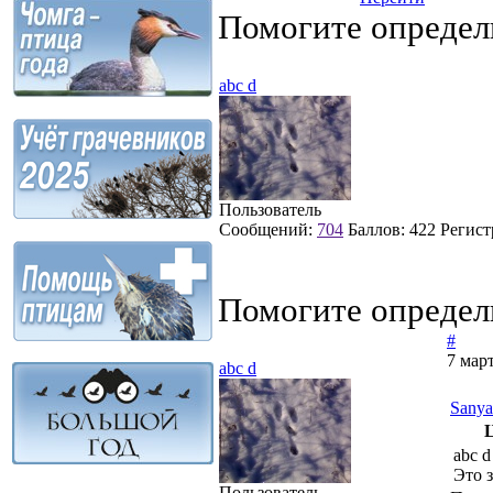
Помогите определ
abc d
Пользователь
Сообщений:
704
Баллов:
422
Регист
Помогите определ
#
7 март
abc d
Sanya
abc 
Это 
Пользователь