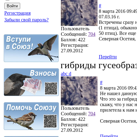
#
8 марта 2016 09:4
Регистрация
07.03.16 г.
Забыли свой пароль?
Встречены сразу н
(1 птица), обыкно
Пользователь
50 птиц). Все ещ
Сообщений:
704
Северная Осетия, 
Баллов:
422
Регистрация:
27.09.2012
Перейти
гибриды гусеобра
abc d
#
8 марта 2016 09:4
Не нашел данную 
Что это за гибрид
скажу, что у нас
Пользователь
прилетела к нам 
Сообщений:
704
Баллов:
422
Северная Осетия,
Регистрация:
27.09.2012
Перейти