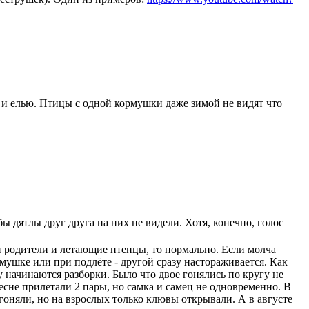
 и елью. Птицы с одной кормушки даже зимой не видят что
ы дятлы друг друга на них не видели. Хотя, конечно, голос
и родители и летающие птенцы, то нормально. Если молча
рмушке или при подлёте - другой сразу настораживается. Как
у начинаются разборки. Было что двое гонялись по кругу не
весне прилетали 2 пары, но самка и самец не одновременно. В
оняли, но на взрослых только клювы открывали. А в августе