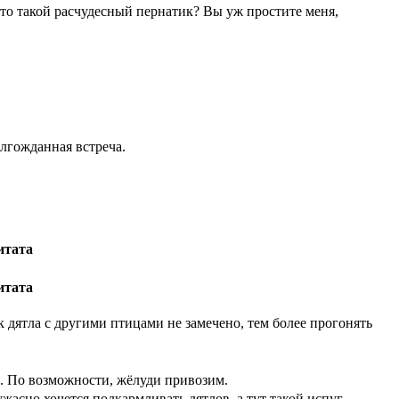
это такой расчудесный пернатик? Вы уж простите меня,
лгожданная встреча.
итата
итата
к дятла с другими птицами не замечено, тем более прогонять
ки. По возможности, жёлуди привозим.
ужасно хочется подкармливать дятлов, а тут такой испуг…