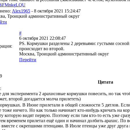
a6FMnkgLQU
нено:
Alex1965
-
8 октября 2021 15:24:47
ва, Троицкий административный округ
йти
#
6 октября 2021 22:08:47
PS. Кормушки разделены 2 деревьями: густыми сосной
рация:
происходит во второй.
Москва, Троицкий административный округ
Перейти
9
Цитата
:
 для эксперимента 2 арахисовые кормушки повесить, но так чтоб
жет, второй догадается молча прилететь)
кормушках. В Июне прилетали в общей сложности 5 дятлов. Есл
 тоже ничего. Но как только начинает кто-нибудь кричать на ко
ту которую видят первую. Поэтому если там кто-то есть уже сраз
 тем временем прилетал ещё один и начинал долбить арахис. По 
 вместе с окрепшими птенцами. В Июле птенцы уже друг друга г