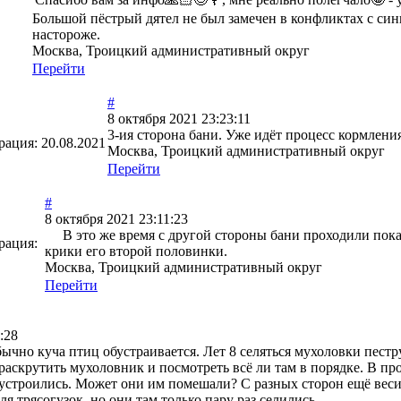
Большой пёстрый дятел не был замечен в конфликтах с син
настороже.
Москва, Троицкий административный округ
Перейти
#
8 октября 2021 23:23:11
3-ия сторона бани. Уже идёт процесс кормления
рация:
20.08.2021
Москва, Троицкий административный округ
Перейти
#
8 октября 2021 23:11:23
В это же время с другой стороны бани проходили пока
рация:
крики его второй половинки.
Москва, Троицкий административный округ
Перейти
:28
чно куча птиц обустраивается. Лет 8 селяться мухоловки пестру
раскрутить мухоловник и посмотреть всё ли там в порядке. В пр
строились. Может они им помешали? С разных сторон ещё весит 
ля трясогузок, но они там только пару раз селились.