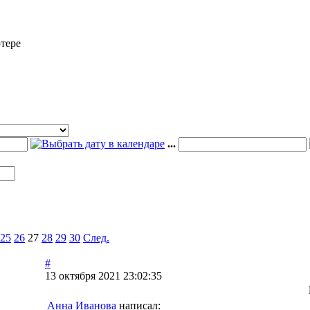
тере
...
25
26
27
28
29
30
След.
#
13 октября 2021 23:02:35
Анна Иванова
написал: