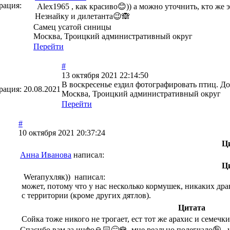
рация:
Alex1965 , как красиво😊)) а можно уточнить, кто же 
Незнайку и дилетанта😉🙈
Самец усатой синицы
Москва, Троицкий административный округ
Перейти
#
13 октября 2021 22:14:50
В воскресенье ездил фотографировать птиц. До
рация:
20.08.2021
Москва, Троицкий административный округ
Перейти
#
10 октября 2021 20:37:24
Ц
Анна Иванова
написал:
Ц
Weraпухляк)) написал:
может, потому что у нас несколько кормушек, никаких дра
с территории (кроме других дятлов).
Цитата
Сойка тоже никого не трогает, ест тот же арахис и семеч
Спасибо вам за инфо🙏🏻😊🌹, мне реально полегчало🤪 - 