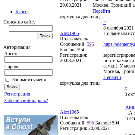
20.08.2021
Москва, Троицкий 
Перейти
Блоги
кормушка для птиц
Поиск по сайту
#
8 октября 2021 
Alex1965
По данным исс
Пользователь
Сообщений:
595
https://element
Авторизация
Баллов:
594
Логин:
Регистрация:
зарегистрирова
20.08.2021
почти каждого 
самки). У мер
Пароль:
Москва, Троиц
Перейти
Запомнить меня
кормушка для птиц
#
Регистрация
8 окт
Забыли свой пароль?
Анн
Alex1965
...А
Пользователь
и яс
Сообщений:
595
Баллов:
594
Регистрация:
20.08.2021
Сини