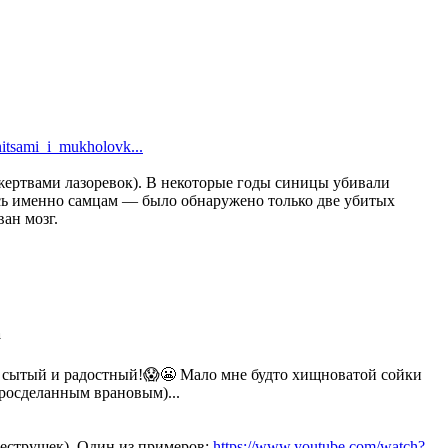
initsami_i_mukholovk...
 жертвами лазоревок). В некоторые годы синицы убивали
ось именно самцам — было обнаружено только две убитых
ан мозг.
а
дёт сытый и радостный!😱😬 Мало мне будто хищноватой сойки
росделанным врановым)...
еструшек). Один из примеров:
https://www.youtube.com/watch?