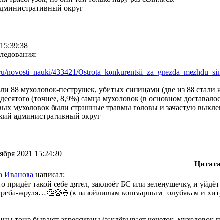
административный округ
15:39:38
ледования:
y.ru/novosti_nauki/433421/Ostrota_konkurentsii_za_gnezda_mezhd
­u_s
ли 88 мухоловок-пеструшек, убитых синицами (две из 88 стали
десятого (точнее, 8,9%) самца мухоловок (в основном доставал
твых мухоловок были страшные травмы головы и зачастую выклев
кий административный округ
ября 2021 15:24:20
Цитат
а Иванова
написал:
 то придёт такой себе дятел, заклюёт БС или зеленушечку, и уй
треба-жруля…🥶😱🤞(к назойливым кошмарным голубякам и хит
цы тоже бывают агрессивны (заклёвывает чечеток, мухоловок п