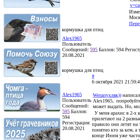
v=c
Изме
Моск
Пере
кормушка для птиц
Alex1965
Пользователь
Сообщений:
595
Баллов:
594
Регист
20.08.2021
кормушка для птиц
#
6 октября 2021 21:59:4
Alex1965
Weraпухляк))
написал
Пользователь
Alex1965, попробуйте
Сообщений:
может выдать. Но, мо
595
Баллов:
У меня арахис в 2-х 
594
прилетают на 2 разные
Регистрация:
правило они летят на 
20.08.2021
понятно кто за кем, а
конце Июня уже часто