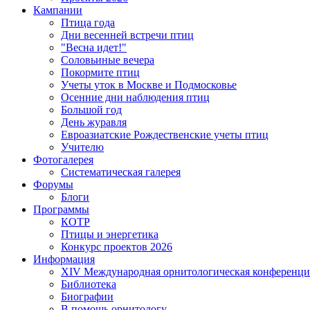
Кампании
Птица года
Дни весенней встречи птиц
"Весна идет!"
Соловьиные вечера
Покормите птиц
Учеты уток в Москве и Подмосковье
Осенние дни наблюдения птиц
Большой год
День журавля
Евроазиатские Рождественские учеты птиц
Учителю
Фотогалерея
Систематическая галерея
Форумы
Блоги
Программы
КОТР
Птицы и энергетика
Конкурс проектов 2026
Информация
XIV Международная орнитологическая конференци
Библиотека
Биографии
В помощь орнитологу