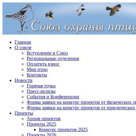
Главная
О союзе
Вступление в Союз
Региональные отделения
Оплатить взнос
Мир птиц
Контакты
Новости
Горячая точка
Пресс-релизы
События и Конференции
Форма заявки на конкурс проектов от физических л
Форма заявки на конкурс проектов от юридических
Проекты
Архив проектов
Проекты 2025
Конкурс проектов 2025
Проекты 2026