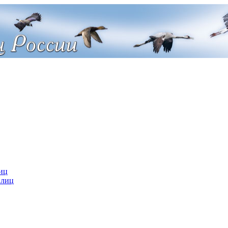
иц
 лиц