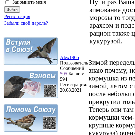
Ну и раз Ваша
Запомнить меня
зимование дос
морозы то тогд
Регистрация
Забыли свой пароль?
арахсом и подс
рацион также 
кукурузой.
Alex1965
Зимой переделы
Пользователь
Сообщений:
знаю почему, н
595
Баллов:
кормушка из п
594
Регистрация:
зимой, летом с
20.08.2021
после небольшо
прикрутил толь
Теперь они там
кормушки чем-н
крупные кормуш
кукуруза) очень