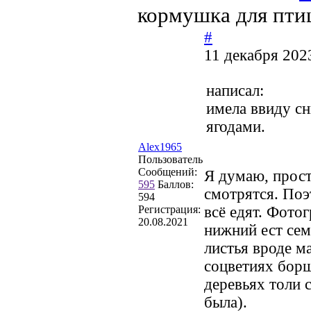
кормушка для пти
#
11 декабря 202
написал:
имела ввиду сн
ягодами.
Alex1965
Пользователь
Сообщений:
Я думаю, прост
595
Баллов:
смотрятся. Поэ
594
Регистрация:
всё едят. Фото
20.08.2021
нижний ест сем
листья вроде м
соцветиях борщ
деревьях толи 
была).