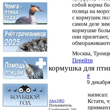
собой корма бо
голица на моро
с кормушек пол
самом деле зим
кормушке больш
они прилетают, 
обмораживаютс
Москва, Троиц
Перейти
кормушка для пти
#
9 декабря
написал:
Кстати, 
Alex1965
Пользователь
примкнув
Сообщений:
595