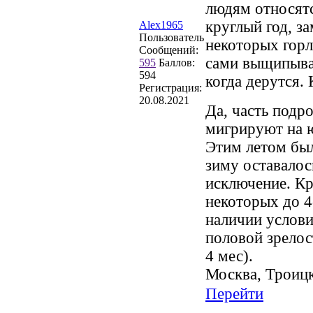
людям относятс
круглый год, з
Alex1965
Пользователь
некоторых горл
Сообщений:
сами выщипываю
595
Баллов:
594
когда дерутся. 
Регистрация:
20.08.2021
Да, часть подр
мигрируют на ю
Этим летом был
зиму оставалос
исключение. Кр
некоторых до 4
наличии услови
половой зрелос
4 мес).
Москва, Троиц
Перейти