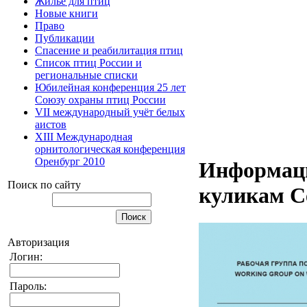
Жилье для птиц
Новые книги
Право
Публикации
Спасение и реабилитация птиц
Список птиц России и
региональные списки
Юбилейная конференция 25 лет
Союзу охраны птиц России
VII международный учёт белых
аистов
XIII Международная
орнитологическая конференция
Оренбург 2010
Информаци
Поиск по сайту
куликам С
Авторизация
Логин:
Пароль: