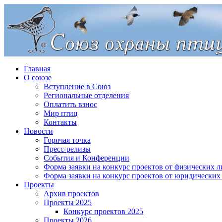
Главная
О союзе
Вступление в Союз
Региональные отделения
Оплатить взнос
Мир птиц
Контакты
Новости
Горячая точка
Пресс-релизы
События и Конференции
Форма заявки на конкурс проектов от физических л
Форма заявки на конкурс проектов от юридических
Проекты
Архив проектов
Проекты 2025
Конкурс проектов 2025
Проекты 2026