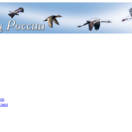
иц
 лиц