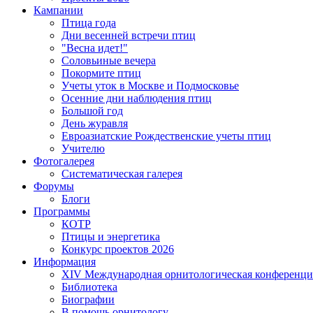
Кампании
Птица года
Дни весенней встречи птиц
"Весна идет!"
Соловьиные вечера
Покормите птиц
Учеты уток в Москве и Подмосковье
Осенние дни наблюдения птиц
Большой год
День журавля
Евроазиатские Рождественские учеты птиц
Учителю
Фотогалерея
Систематическая галерея
Форумы
Блоги
Программы
КОТР
Птицы и энергетика
Конкурс проектов 2026
Информация
XIV Международная орнитологическая конференци
Библиотека
Биографии
В помощь орнитологу