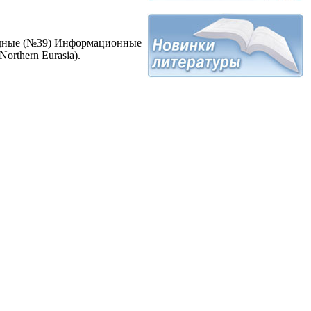
дные (№39) Информационные
rthern Eurasia).