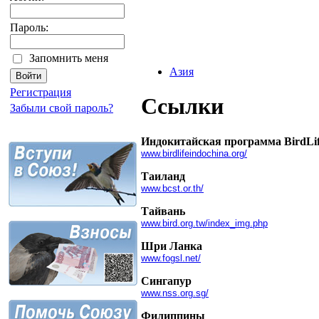
Пароль:
Запомнить меня
Азия
Регистрация
Ссылки
Забыли свой пароль?
Индокитайская программа BirdLi
www.birdlifeindochina.org/
Таиланд
www.bcst.or.th/
Тайвань
www.bird.org.tw/index_img.php
Шри Ланка
www.fogsl.net/
Сингапур
www.nss.org.sg/
Филиппины