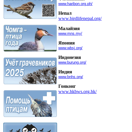
www.haribon.org.ph/
Непал
www.birdlifenepal.org/
Малайзия
www.mns.my/
Япония
www.wbsj.org/
Индонезия
www.burung.org/
Индия
www.bnhs.org/
Гонконг
www.hkbws.org.hk/