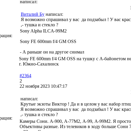
написал:
Виталий Бу
написал:
Я возможно спрашивал у вас да подзабыл ! У вас краси
,- тушка и стекло ?
Sony Alpha ILCA-99M2
рация:
Sony FE 600mm f/4 GM OSS
- А раньше он на другое снимал
Sony FE 600mm f/4 GM OSS на тушку с А-байонетом н
г. Южно-Сахалинск
#2364
2
22 ноября 2023 10:47:17
написал:
Крутые экзоты Виктор ! Да и в целом у вас набор птиц н
Я возможно спрашивал у вас да подзабыл ! У вас краси
,- тушка и стекло ?
рация:
Камеры Сони. А-900, А-77М2, А-99, А-99М2. Я прост
Объективы разные. Из телевиков в ходу больше Сони 7