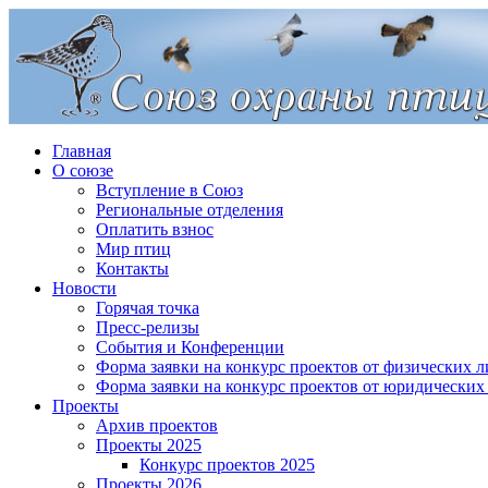
Главная
О союзе
Вступление в Союз
Региональные отделения
Оплатить взнос
Мир птиц
Контакты
Новости
Горячая точка
Пресс-релизы
События и Конференции
Форма заявки на конкурс проектов от физических л
Форма заявки на конкурс проектов от юридических
Проекты
Архив проектов
Проекты 2025
Конкурс проектов 2025
Проекты 2026