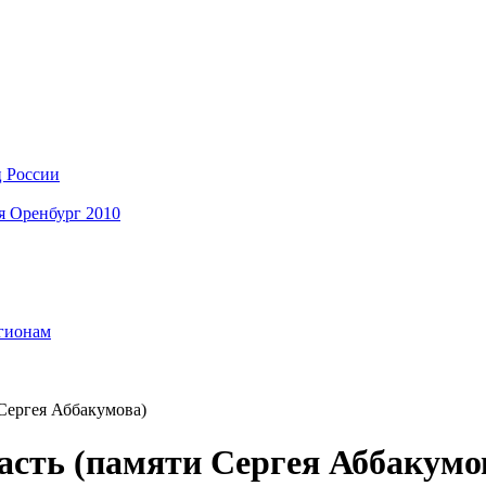
ц России
я Оренбург 2010
егионам
Сергея Аббакумова)
асть (памяти Сергея Аббакумо