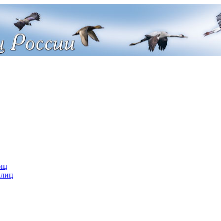
иц
 лиц