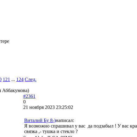
тере
0
121
...
124
След.
я Аббакумова)
#2361
0
21 ноября 2023 23:25:02
Виталий Бу 8-)
написал:
Я возможно спрашивал у вас да подзабыл ! У вас кра
связка ,- тушка и стекло ?