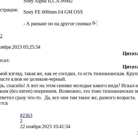
Sony Alpha ILCA-99M2
страция:
Sony FE 600mm f/4 GM OSS
- А раньше он на другое снимал
2
оября 2023 05:25:34
Цитат
исал:
Цитат
мой взгляд, такая же, как ее соседки, то есть тихоокеанская. Кру
расте клюв не целиком-черный.
рь, спасибо! А вот на этом снимке молодые какого вида? Искал-и
дким (без пятен) оперением. Возможно, это тоже тихоокеанские м
тветил сразу что-то. Да, все они там такие же, разного возраста.
утск
#2363
2
22 ноября 2023 10:41:34