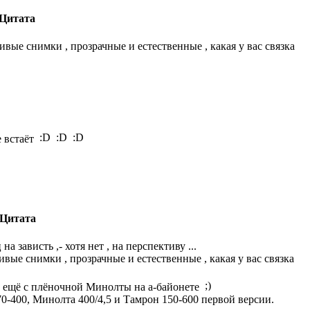
Цитата
вые снимки , прозрачные и естественные , какая у вас связка
е встаёт
Цитата
а зависть ,- хотя нет , на перспективу ...
вые снимки , прозрачные и естественные , какая у вас связка
о ещё с плёночной Минолты на а-байонете
0-400, Минолта 400/4,5 и Тамрон 150-600 первой версии.