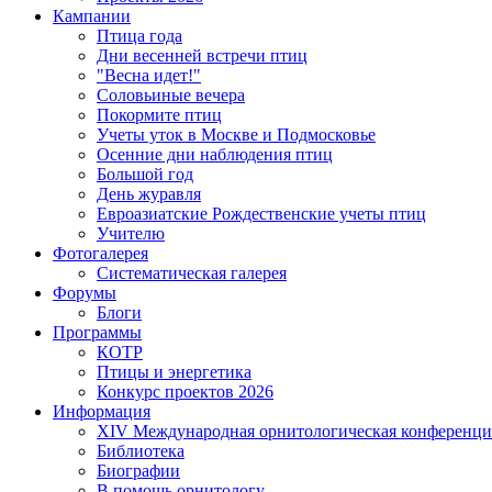
Кампании
Птица года
Дни весенней встречи птиц
"Весна идет!"
Соловьиные вечера
Покормите птиц
Учеты уток в Москве и Подмосковье
Осенние дни наблюдения птиц
Большой год
День журавля
Евроазиатские Рождественские учеты птиц
Учителю
Фотогалерея
Систематическая галерея
Форумы
Блоги
Программы
КОТР
Птицы и энергетика
Конкурс проектов 2026
Информация
XIV Международная орнитологическая конференци
Библиотека
Биографии
В помощь орнитологу