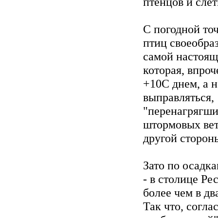
птенцов и слет
С погодной то
птиц своеобра
самой настоящ
которая, впро
+10С днем, а н
выправляться,
"перенагрягши
штормовых вет
другой стороны
Зато по осадка
- в столице Р
более чем в дв
Так что, согла