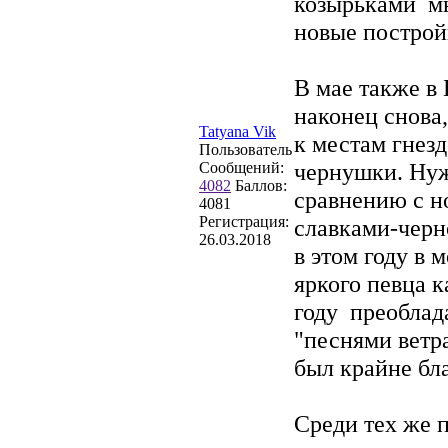
козырьками мн
новые построй
В мае также в
наконец снова
Tatyana Vik
к местам гнезд
Пользователь
чернушки. Нуж
Сообщений:
4082
Баллов:
сравнению с н
4081
Регистрация:
славками-черн
26.03.2018
в этом году в 
яркого певца к
году преоблад
"песнями ветр
был крайне бл
Среди тех же п