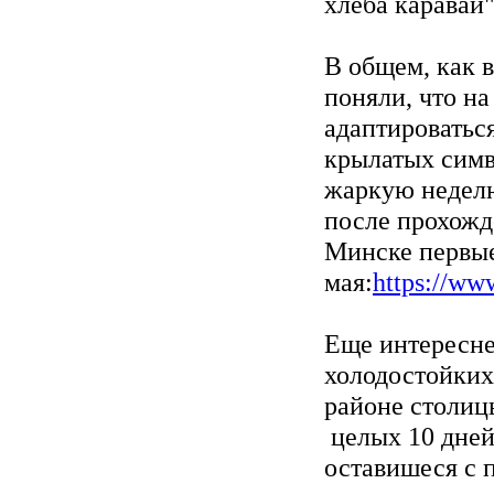
хлеба каравай"
В общем, как 
поняли, что на
адаптироваться
крылатых симв
жаркую неделю
после прохожд
Минске первые
мая:
https://ww
Еще интересне
холодостойких
районе столиц
целых 10 дней
оставишеся с 