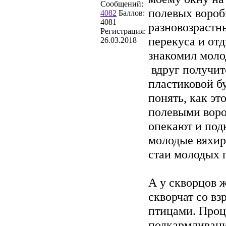
Сообщений:
полевых вороб
4082
Баллов:
4081
разновозрастн
Регистрация:
перекуса и отд
26.03.2018
знакомил моло
вдруг получит
пластиковой б
понять, как э
полевыми воро
опекают и под
молодые вяхир
стаи молодых 
А у скворцов 
скворчат со в
птицами. Проц
подкармливани