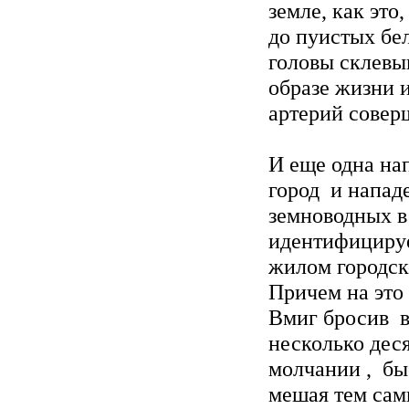
земле, как это
до пуистых бе
головы склевы
образе жизни 
артерий совер
И еще одна нап
город и напад
земноводных в
идентифицируе
жилом городск
Причем на это
Вмиг бросив в
несколько дес
молчании , быс
мешая тем сам