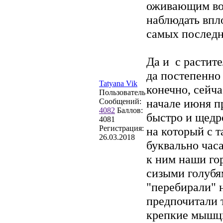
оживающим во
наблюдать впло
самых последн
Да и с растит
да постепенно
Tatyana Vik
конечно, сейча
Пользователь
начале июня п
Сообщений:
4082
Баллов:
быстро и щедр
4081
Регистрация:
на который с 
26.03.2018
буквально час
к ним наши гор
сизыми голубям
"перебирали" н
предпочитали 
крепкие мышцы