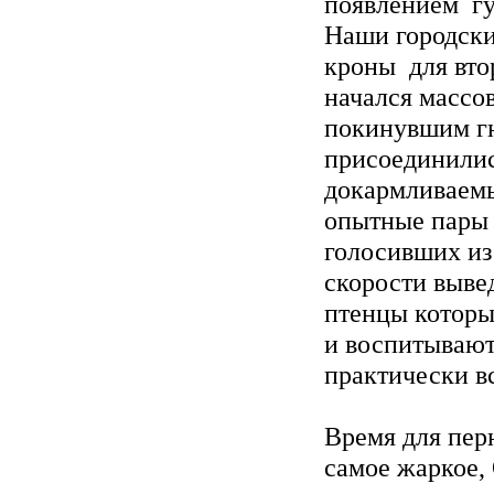
появлением гу
Наши городски
кроны для вто
начался массо
покинувшим гн
присоединилис
докармливаемы
опытные пары 
голосивших из
скорости выве
птенцы которы
и воспитывают
практически в
Время для перн
самое жаркое,