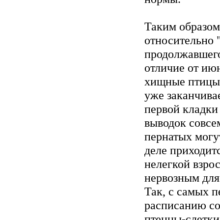
Таким образом
относительно 
продолжавшего
отличие от июн
хищные птицы,
уже заканчива
первой кладки 
выводок совсем
пернатых могу
деле приходитс
нелегкой взро
нервозным для
Так, с самых 
расписанию со
птенцы-слетки 