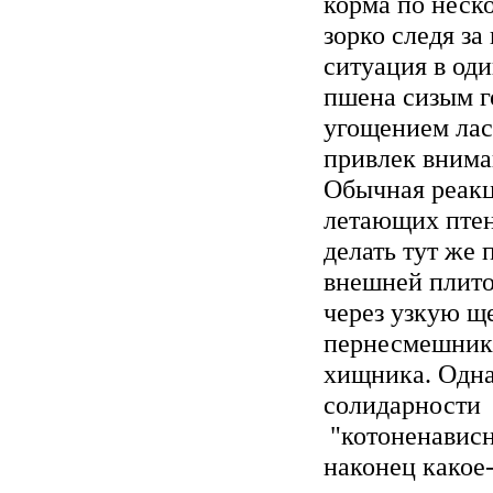
корма по неск
зорко следя за
ситуация в оди
пшена сизым г
угощением лас
привлек внима
Обычная реакци
летающих птен
делать тут же 
внешней плитой
через узкую щ
пернесмешник 
хищника. Одна
солидарности 
"котоненависн
наконец какое