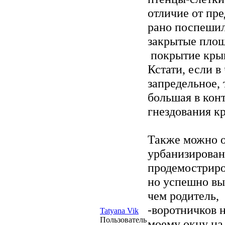
отличие от пр
рано поспешил
закрытые площ
покрытие крыш
Кстати, если в
запредельное, 
большая в кон
гнездования к
Также можно о
урбанизирован
продемостриро
но успешно вы
чем родитель, 
-воротничков 
Tatyana Vik
Пользователь
моему окну на 