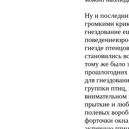
Ну и последни
громкими крик
гнездование е
поведениевзро
гнезде птенцов
становились вс
тому же было 
прошлогодних 
для гнездовани
группки птиц,
внимательном 
прыткие и люб
полевых вороб
форточки окна
активную птиц