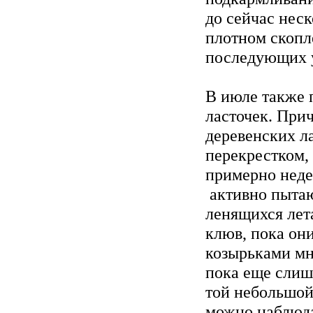
до сейчас неск
плотном скопл
последующих у
В июле также 
ласточек. При
деревенских л
перекрестком, 
примерно неде
активно пытаю
ленящихся лет
клюв, пока он
козырьками мн
пока еще слиш
той небольшой
можно наблюда