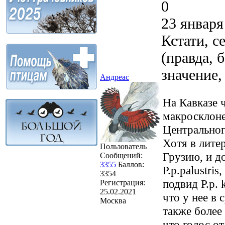
0
23 января
Кстати, с
(правда, 
значение,
Андреас
На Кавказе 
макросклоне
Центральног
Хотя в литер
Пользователь
Грузию, и д
Сообщений:
3355
Баллов:
P.p.palustri
3354
подвид P.p.
Регистрация:
25.02.2021
что у нее в 
Москва
также более 
что голос от