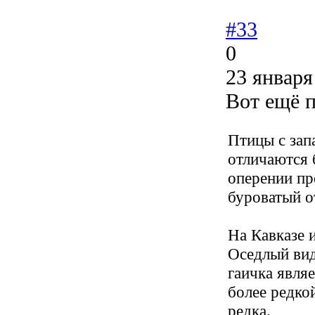
#33
0
23 января
Вот ещё п
Птицы с запа
отличаются 
оперении пр
буроватый о
На Кавказе и
Оседлый вид
гаичка явля
более редко
редка.