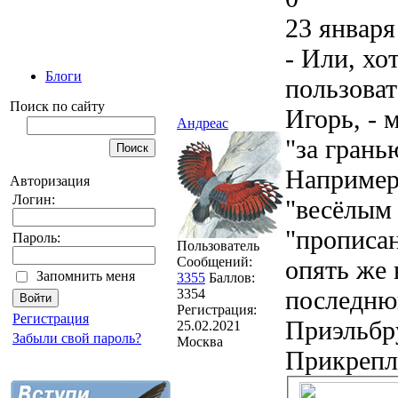
23 января
- Или, хо
Блоги
пользоват
Поиск по сайту
Игорь, - 
Андреас
"за гранью
Например,
Авторизация
Логин:
"весёлым 
"прописан
Пароль:
Пользователь
Сообщений:
опять же 
Запомнить меня
3355
Баллов:
последнюю
3354
Регистрация:
Регистрация
Приэльбру
25.02.2021
Забыли свой пароль?
Москва
Прикрепл