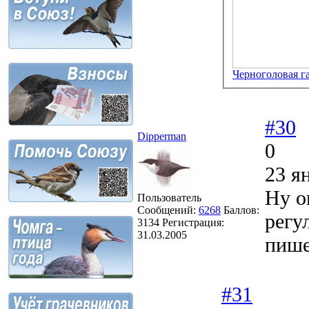
Черноголовая га
#30
Dipperman
0
23 я
Ну о
Пользователь
Сообщений:
6268
Баллов:
регу
3134
Регистрация:
31.03.2005
пише
#31