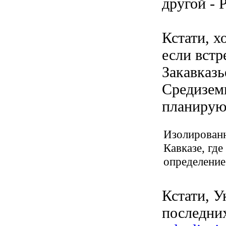
другой - P
Кстати, х
если встр
Закавказь
Средизем
планирую 
Изолированн
Кавказе, где
определение
Кстати, У
последних