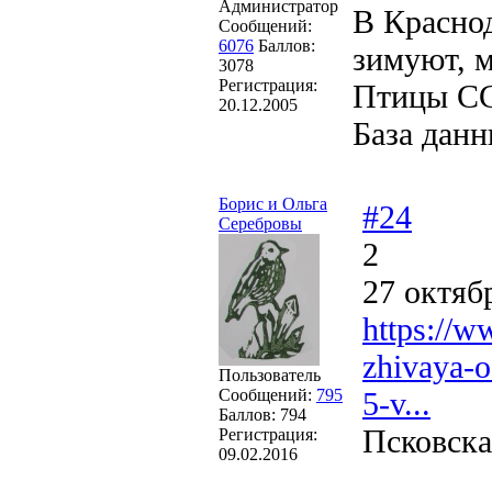
Администратор
В Краснод
Сообщений:
6076
Баллов:
зимуют, м
3078
Регистрация:
Птицы С
20.12.2005
База дан
Борис и Ольга
#24
Серебровы
2
27 октяб
https://w
zhivaya-o
Пользователь
Сообщений:
795
5-v...
Баллов:
794
Псковска
Регистрация:
09.02.2016