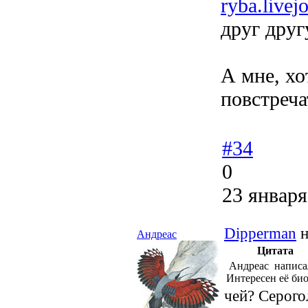
ryba.live
друг друг
А мне, хот
повстреч
#34
0
23 января
Dipperman
н
Андреас
Цитата
Андреас написа
Интересен её би
чей? Серого