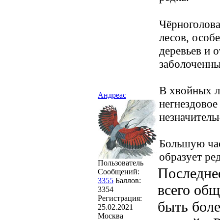
Чёрноголова
лесов, особ
деревьев и 
заболоченны
В хвойных л
Андреас
негнездовое
незначитель
Большую час
образует ред
Пользователь
Последнее
Сообщений:
3355
Баллов:
всего общ
3354
Регистрация:
быть боле
25.02.2021
Москва