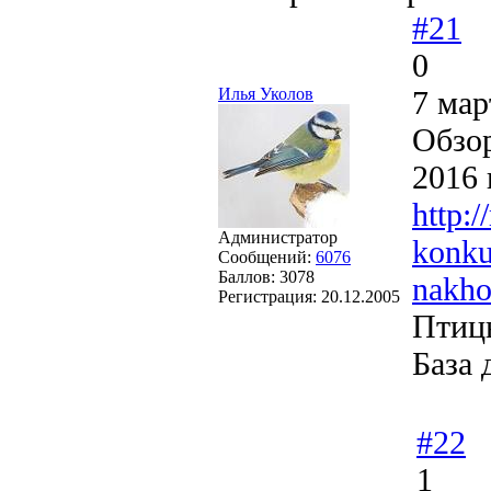
#21
0
Илья Уколов
7 мар
Обзор
2016 
http:/
Администратор
konku
Сообщений:
6076
Баллов:
3078
nakho
Регистрация:
20.12.2005
Птиц
База 
#22
1