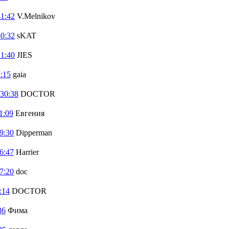
41:42
V.Melnikov
30:32
sKAT
21:40
JIES
:15
gaia
:30:38
DOCTOR
1:09
Евгения
9:30
Dipperman
6:47
Harrier
7:20
doc
:14
DOCTOR
36
Фима