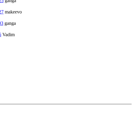
25
ganga
27
makeevo
03
ganga
5
Vadim