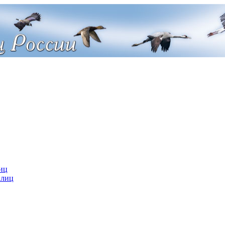
иц
 лиц