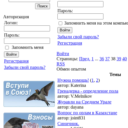
Пароль:
Авторизация
Логин:
Запомнить меня на этом компью
Пароль:
Забыли свой пароль?
Регистрация
Запомнить меня
Войти
Страницы:
Пред.
1
...
36
37
38
39
40
Регистрация
RSS
Забыли свой пароль?
Обмен опытом
Темы
Нужна помощь!
(
1
,
2
)
автор:
Katerina
Гренадерка - определение пола
автор:
V.Melnikov
Журавли на Среднем Урале
автор:
dayana
Вопрос по орлам в Казахстане
автор:
joint831
Синичник.