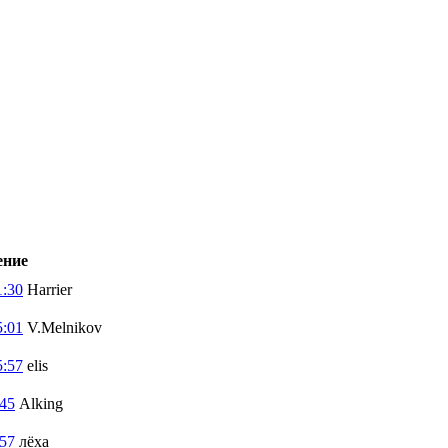
ение
1:30
Harrier
5:01
V.Melnikov
5:57
elis
:45
Alking
:57
лёха