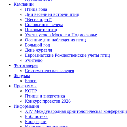
Кампании
Птица года
Дни весенней встречи птиц
"Весна идет!"
Соловьиные вечера
Покормите птиц
Учеты уток в Москве и Подмосковье
Осенние дни наблюдения птиц
Большой год
День журавля
Евроазиатские Рождественские учеты птиц
Учителю
Фотогалерея
Систематическая галерея
Форумы
Блоги
Программы
КОТР
Птицы и энергетика
Конкурс проектов 2026
Информация
XIV Международная орнитологическая конференци
Библиотека
Биографии
В помощь орнитологу