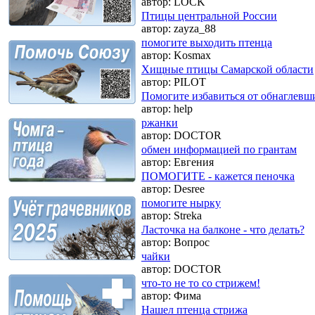
автор:
LOCK
Птицы центральной России
автор:
zayza_88
помогите выходить птенца
автор:
Kosmax
Хищные птицы Самарской области
автор:
PILOT
Помогите избавиться от обнаглевши
автор:
help
ржанки
автор:
DOCTOR
обмен информацией по грантам
автор:
Евгения
ПОМОГИТЕ - кажется пеночка
автор:
Desree
помогите нырку
автор:
Streka
Ласточка на балконе - что делать?
автор:
Вопрос
чайки
автор:
DOCTOR
что-то не то со стрижем!
автор:
Фима
Нашел птенца стрижа