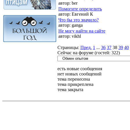
автор:
ber
Помогите определить
автор:
Евгений К
Что бы это значило?
автор:
ganga
Не могу найти на сайте
автор:
vikhl
Страницы:
Пред.
1
...
36
37
38
39
40
Сейчас на форуме (гостей:
322
)
есть новые сообщения
нет новых сообщений
тема перенесена
тема прикреплена
тема закрыта