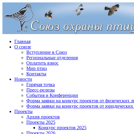
Главная
О союзе
Вступление в Союз
Региональные отделения
Оплатить взнос
Мир птиц
Контакты
Новости
Горячая точка
Пресс-релизы
События и Конференции
Форма заявки на конкурс проектов от физических л
Форма заявки на конкурс проектов от юридических
Проекты
Архив проектов
Проекты 2025
Конкурс проектов 2025
Проекты 2026