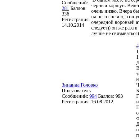
Сообщений:
черный коршун. Ведет 
281
Баллов:
очень низко. Вчера бы
336
на него гневно, а он 
Регистрация:
очередной вороньей а
14.10.2014
следует)) он же раза 
лучше не связываться
#
1
1
Д
В
т
н
Зинаида Головко
Ч
Пользователь
Б
Сообщений:
994
Баллов:
993
Г
Регистрация:
16.08.2012
и
Н
о
Ф
Д
н
п