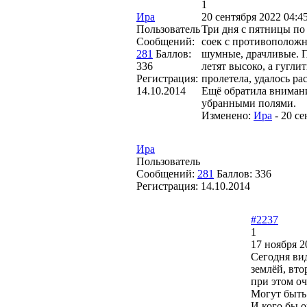
1
Ира
20 сентября 2022 04:4
Пользователь
Три дня с пятницы по
Сообщений:
соек с противоположн
281
Баллов:
шумные, драчливые. По
336
летят высоко, а гугли
Регистрация:
пролетела, удалось ра
14.10.2014
Ещё обратила внимани
убранными полями.
Изменено:
Ира
-
20 се
Ира
Пользователь
Сообщений:
281
Баллов:
336
Регистрация:
14.10.2014
#2237
1
17 ноября 2
Сегодня вид
землёй, вто
при этом оч
Могут быть 
И кого бы о