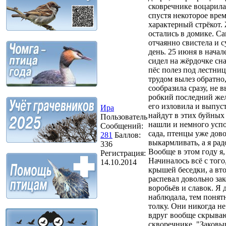
сковречнике воцарилас
спустя некоторое вре
характерный стрёкот. 
остались в домике. Са
отчаянно свистела и с
день. 25 июня в нача
сидел на жёрдочке сна
пёс полез под лестниц
трудом вылез обратно, 
сообразила сразу, не 
робкий последний жел
его изловила и выпуст
Ира
найдут в этих буйных 
Пользователь
нашли и немного успо
Сообщений:
сада, птенцы уже дов
281
Баллов:
выкармливать, а я ра
336
Вообще в этом году я,
Регистрация:
Начиналось всё с того
14.10.2014
крышей беседки, а вто
распевал довольно за
воробьёв и славок. Я 
наблюдала, тем понятн
толку. Они никогда не
вдруг вообще скрывают
скворечнике. "Заковы