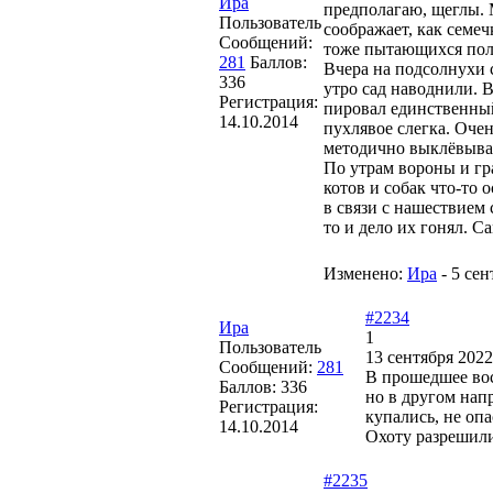
Ира
предполагаю, щеглы.
Пользователь
соображает, как семе
Сообщений:
тоже пытающихся пола
281
Баллов:
Вчера на подсолнухи 
336
утро сад наводнили. В
Регистрация:
пировал единственный
14.10.2014
пухлявое слегка. Оче
методично выклёвывая
По утрам вороны и гр
котов и собак что-то 
в связи с нашествием
то и дело их гонял. Са
Изменено:
Ира
-
5 сен
#2234
Ира
1
Пользователь
13 сентября 2022
Сообщений:
281
В прошедшее вос
Баллов:
336
но в другом нап
Регистрация:
купались, не оп
14.10.2014
Охоту разрешили
#2235