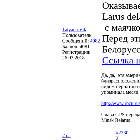
Оказывае
Larus de
с маячко
Tatyana Vik
Пользователь
Перед эт
Сообщений:
4082
Баллов:
4081
Белорусс
Регистрация:
26.03.2018
Ссылка 
Да, да, эта амери
близрасположенн
видом пернатой о
упоминала месяц 
http://www.rbcu.r
Слава GPS перед
Minsk Belarus
#2230
Ира
2