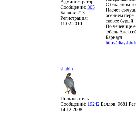
Администратор
С бакланом то
Сообщений:
305
Насчет сычуан
Баллов:
213
осеннем пере 
Регистрация:
скорее бурый.
11.02.2010
По чечевице ес
Эбель Алексей
Барнаул
http://altay-bir
shahin
Пользователь
Сообщений:
19242
Баллов:
9681
Рег
14.12.2008