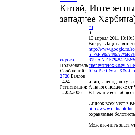
Китай, Интересны
западнее Харбина
#1
0
13 апреля 2011 13:10:3
Вокруг Дацина вот, чт
http://www.google.ru/se
q=%E5%A4%A7%E5
сирота
87%AA%E7%84%B6%
Пользователь
client=firefox&hs=JYF
Сообщений:
fOvqPjc0J&sa=X&oi
2728
Баллов:
1424
и вот, - неподалёку гд
Регистрация:
А на юге недалече от
12.02.2006
В Пекине есть обществ
Список всех мест в Ки
http://www.chinabirdnet
охраняемые болотисты
Мож кто-нить знает ч