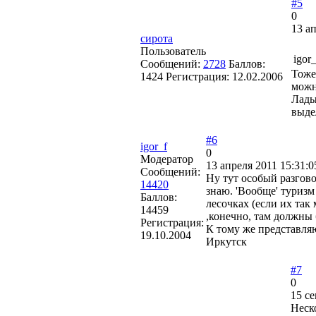
#5
0
13 ап
сирота
Пользователь
igor
Сообщений:
2728
Баллов:
Тоже
1424
Регистрация:
12.02.2006
можно
Лады
выде
#6
igor_f
0
Модератор
13 апреля 2011 15:31:0
Сообщений:
Ну тут особый разгово
14420
знаю. 'Вообще' туризм
Баллов:
лесочках (если их так 
14459
,конечно, там должны 
Регистрация:
К тому же представляю
19.10.2004
Иркутск
#7
0
15 се
Неск