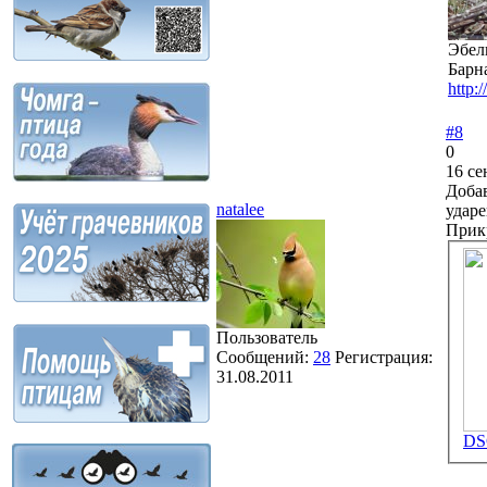
Эбел
Барн
http:/
#8
0
16 се
Добав
natalee
ударе
Прик
Пользователь
Сообщений:
28
Регистрация:
31.08.2011
DS