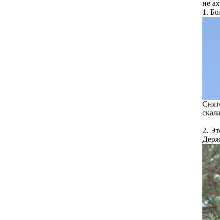
не ах
1. Бо
Снят
скала
2. Э
Держ