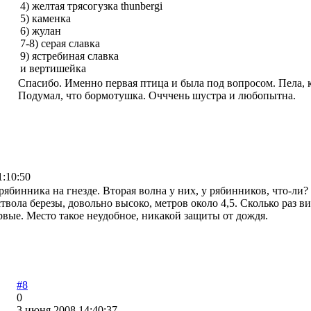
4) желтая трясогузка thunbergi
5) каменка
6) жулан
7-8) серая славка
9) ястребиная славка
и вертишейка
Спасибо. Именно первая птица и была под вопросом. Пела,
Подумал, что бормотушка. Очччень шустра и любопытна.
1:10:50
рябинника на гнезде. Вторая волна у них, у рябинников, что-л
твола березы, довольно высоко, метров около 4,5. Сколько раз в
рвые. Место такое неудобное, никакой защиты от дождя.
#8
0
3 июня 2008 14:40:37