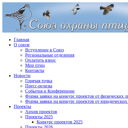
Главная
О союзе
Вступление в Союз
Региональные отделения
Оплатить взнос
Мир птиц
Контакты
Новости
Горячая точка
Пресс-релизы
События и Конференции
Форма заявки на конкурс проектов от физических л
Форма заявки на конкурс проектов от юридических
Проекты
Архив проектов
Проекты 2025
Конкурс проектов 2025
Проекты 2026