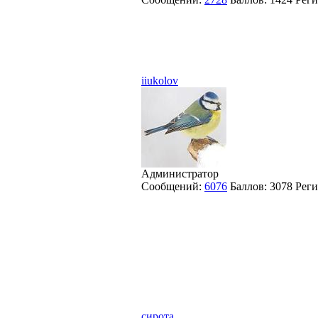
iiukolov
Администратор
Сообщений:
6076
Баллов:
3078
Реги
сирота