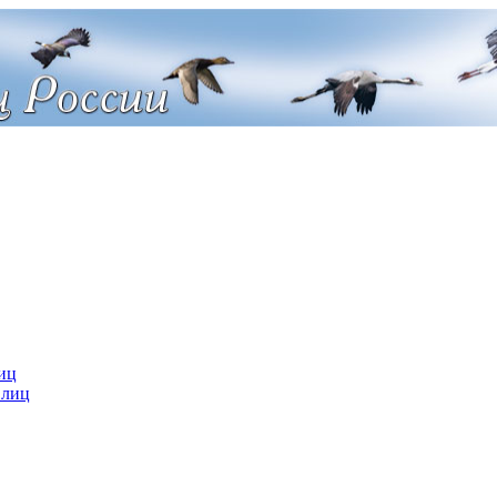
иц
 лиц