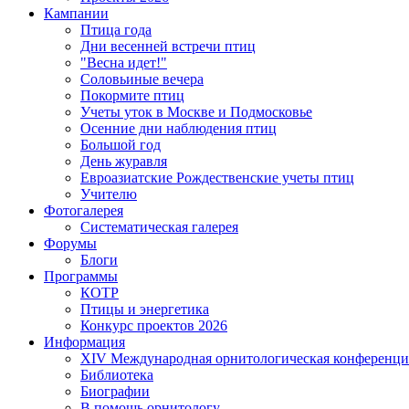
Кампании
Птица года
Дни весенней встречи птиц
"Весна идет!"
Соловьиные вечера
Покормите птиц
Учеты уток в Москве и Подмосковье
Осенние дни наблюдения птиц
Большой год
День журавля
Евроазиатские Рождественские учеты птиц
Учителю
Фотогалерея
Систематическая галерея
Форумы
Блоги
Программы
КОТР
Птицы и энергетика
Конкурс проектов 2026
Информация
XIV Международная орнитологическая конференци
Библиотека
Биографии
В помощь орнитологу