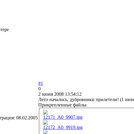
тере
#1
0
2 июня 2008 13:54:12
Лето началось, дубровники прилетели! (1 июн
Прикрепленные файлы
12171_A0_9907.jpg
трация:
08.02.2005
12172_A0_9919.jpg