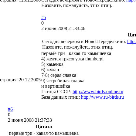
Назовите, пожалуйста, этих птиц.
#5
0
2 июня 2008 21:33:46
Цит
Сегодня вечерком в Ново-Переделкино:
http
Назовите, пожалуйста, этих птиц.
первые три - какая-то камышевка
4) желтая трясогузка thunbergi
5) каменка
6) жулан
7-8) серая славка
страция:
20.12.2005
9) ястребиная славка
и вертишейка
Птицы СССР:
http://www.birds-online.ru
База данных птиц:
http://www.ru-birds.ru
#6
0
2 июня 2008 21:37:33
Цитата
первые три - какая-то камышевка