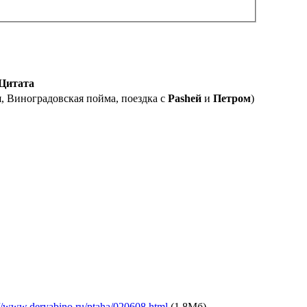
Цитата
я, Виноградовская пойма, поездка с
Pasheй
и
Петром
)
://www.deryabino.ru/ptaha/020608.html
(1,8Мб).