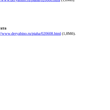
ата
://www.deryabino.ru/ptaha/020608.html
(1,8Мб).