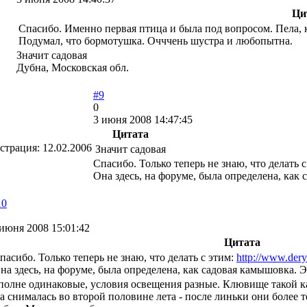
Ци
Спасибо. Именно первая птица и была под вопросом. Пела,
Подумал, что бормотушка. Очччень шустра и любопытна.
Значит садовая
Дубна, Московская обл.
#9
0
3 июня 2008 14:47:45
Цитата
страция:
12.02.2006
Значит садовая
Спасибо. Только теперь не знаю, что делать 
Она здесь, на форуме, была определена, как
10
 июня 2008 15:01:42
Цитата
пасибо. Только теперь не знаю, что делать с этим:
http://www.der
на здесь, на форуме, была определена, как садовая камышовка. 
полне одинаковые, условия освещения разные. Клювище такой к
та снималась во второй половине лета - после линьки они более 