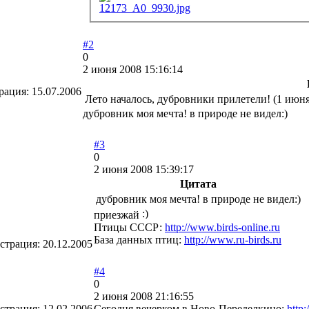
12173_A0_9930.jpg
#2
0
2 июня 2008 15:16:14
рация:
15.07.2006
Лето началось, дубровники прилетели! (1 июн
дубровник моя мечта! в природе не видел:)
#3
0
2 июня 2008 15:39:17
Цитата
дубровник моя мечта! в природе не видел:)
приезжай
Птицы СССР:
http://www.birds-online.ru
База данных птиц:
http://www.ru-birds.ru
страция:
20.12.2005
#4
0
2 июня 2008 21:16:55
страция:
12.02.2006
Сегодня вечерком в Ново-Переделкино:
http