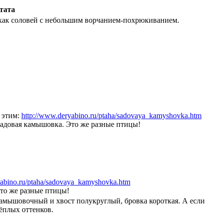
тата
 как соловей с небольшим ворчанием-похрюкиванием.
с этим:
http://www.deryabino.ru/ptaha/sadovaya_kamyshovka.htm
 садовая камышовка. Это же разные птицы!
yabino.ru/ptaha/sadovaya_kamyshovka.htm
Это же разные птицы!
амышовочный и хвост полукруглый, бровка короткая. А если
тёплых оттенков.