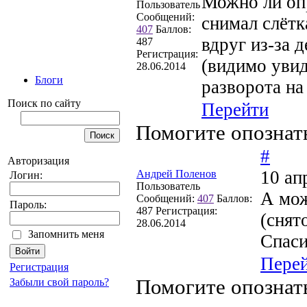
Можно ли опр
Пользователь
Сообщений:
снимал слётк
407
Баллов:
вдруг из-за 
487
Регистрация:
(видимо увид
28.06.2014
Блоги
разворота на
Поиск по сайту
Перейти
Помогите опознат
#
Авторизация
10 ап
Андрей Поленов
Логин:
Пользователь
А мож
Сообщений:
407
Баллов:
Пароль:
487
Регистрация:
(снят
28.06.2014
Запомнить меня
Спаси
Пере
Регистрация
Помогите опознат
Забыли свой пароль?