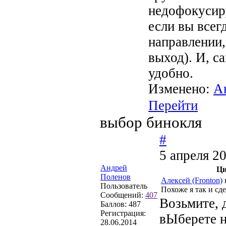
недофокусиру
если вы всег
направлении,
выход). И, с
удобно.
Изменено:
А
Перейти
выбор бинокля
#
5 апреля 2
Андрей
Ци
Поленов
Алексей (Fronton)
Пользователь
Похоже я так и сд
Сообщений:
407
Возьмите, 
Баллов:
487
Регистрация:
вЫберете н
28.06.2014