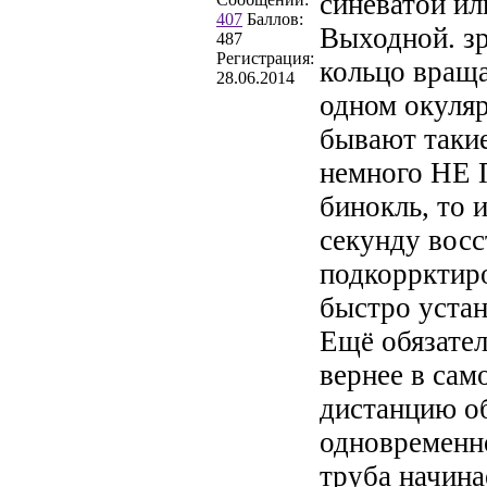
синеватой ил
407
Баллов:
Выходной. зр
487
Регистрация:
кольцо враща
28.06.2014
одном окуля
бывают такие
немного НЕ 
бинокль, то 
секунду восс
подкоррктиро
быстро устан
Ещё обязател
вернее в сам
дистанцию об
одновременно
труба начина