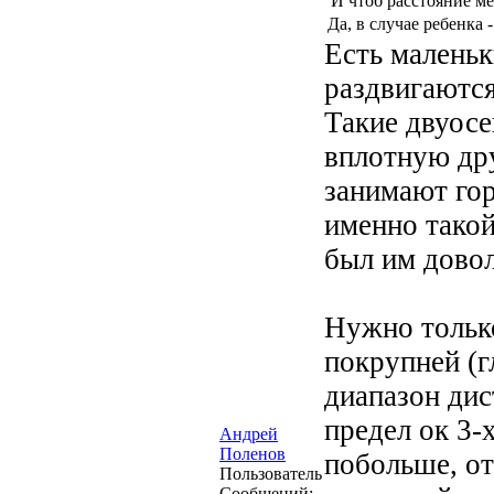
И чтоб расстояние м
Да, в случае ребенка 
Есть маленьк
раздвигаются
Такие двуосе
вплотную дру
занимают гор
именно такой,
был им довол
Нужно только
покрупней (г
диапазон дис
предел ок 3-
Андрей
Поленов
побольше, от
Пользователь
Сообщений: