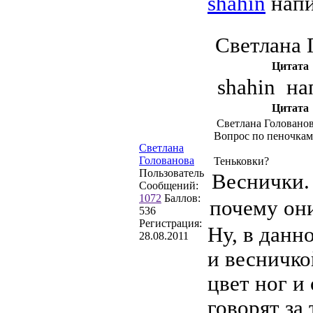
shahin
напи
Светлана 
Цитата
shahin на
Цитата
Светлана Голованов
Вопрос по пеночкам
Светлана
Голованова
Теньковки?
Пользователь
Веснички.
Сообщений:
1072
Баллов:
почему они
536
Регистрация:
Ну, в данн
28.08.2011
и весничко
цвет ног и
говорят за