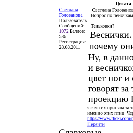
Цитата
Светлана
Светлана Голованов
Голованова
Вопрос по пеночкам
Пользователь
Сообщений:
Теньковки?
1072
Баллов:
Веснички.
536
Регистрация:
почему они
28.08.2011
Ну, в данн
и весничко
цвет ног и
говорят за
проекцию П
я сама их приняла за 
именно этих птиц. Чер
https://www.flickr.co
Перейти
Славковые