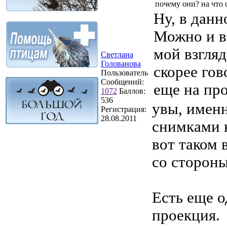
почему они? на что 
Ну, в данн
Можно и в
мой взгляд
Светлана
Голованова
скорее гов
Пользователь
Сообщений:
еще на пр
1072
Баллов:
536
увы, имен
Регистрация:
28.08.2011
снимками н
вот таком 
со стороны
Есть еще о
проекция.