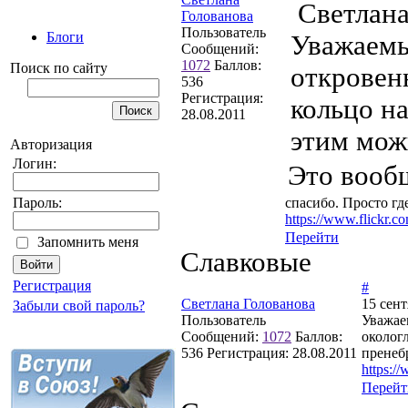
Светлана
Голованова
Пользователь
Блоги
Уважае
Сообщений:
1072
Баллов:
Поиск по сайту
откровен
536
Регистрация:
кольцо на
28.08.2011
этим мож
Авторизация
Логин:
Это вообщ
спасибо. Просто гд
Пароль:
https://www.flickr
Перейти
Запомнить меня
Славковые
Регистрация
#
Светлана Голованова
15 сент
Забыли свой пароль?
Пользователь
Уважа
Сообщений:
1072
Баллов:
околог
536
Регистрация:
28.08.2011
пренеб
https:/
Перейт