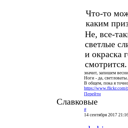
Что-то мож
каким при
Не, все-та
светлые сл
и окраска 
смотрится.
значит, запишем весн
Ноги - да, светловаты
В общем, пока я точн
https://www.flickr.co
Перейти
Славковые
#
14 сентября 2017 21:1