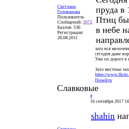
Светлана
пруда в 
Голованова
Пользователь
Птиц бы
Сообщений:
1072
Баллов:
536
в небе 
Регистрация:
28.08.2011
направл
зато вся мелочевк
сегодня даже во
Уже по дороге к 
Зато местные хищ
https://www.flic
Перейти
Славковые
#
16 сентября 2017 16
shahin
нап
Светлана