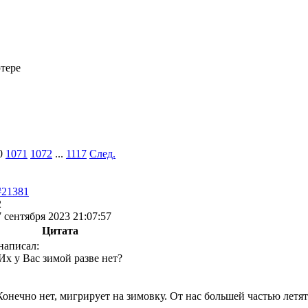
тере
0
1071
1072
...
1117
След.
#21381
2
7 сентября 2023 21:07:57
Цитата
написал:
Их у Вас зимой разве нет?
Конечно нет, мигрирует на зимовку. От нас большей частью летят