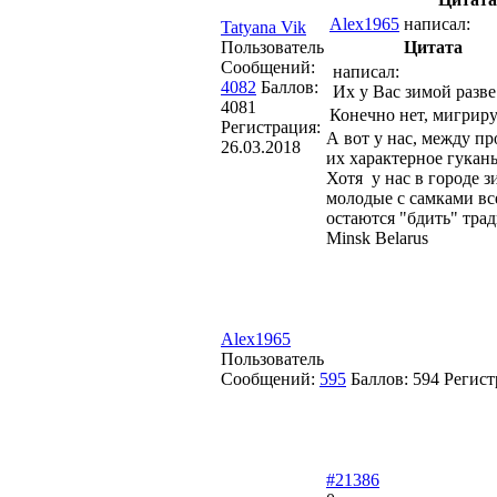
Alex1965
написал:
Tatyana Vik
Пользователь
Цитата
Сообщений:
написал:
4082
Баллов:
Их у Вас зимой разве
4081
Конечно нет, мигриру
Регистрация:
А вот у нас, между пр
26.03.2018
их характерное гукань
Хотя у нас в городе 
молодые с самками все
остаются "бдить" тра
Minsk Belarus
Alex1965
Пользователь
Сообщений:
595
Баллов:
594
Регист
#21386