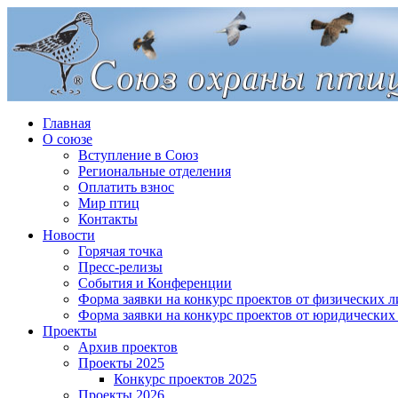
Главная
О союзе
Вступление в Союз
Региональные отделения
Оплатить взнос
Мир птиц
Контакты
Новости
Горячая точка
Пресс-релизы
События и Конференции
Форма заявки на конкурс проектов от физических л
Форма заявки на конкурс проектов от юридических
Проекты
Архив проектов
Проекты 2025
Конкурс проектов 2025
Проекты 2026