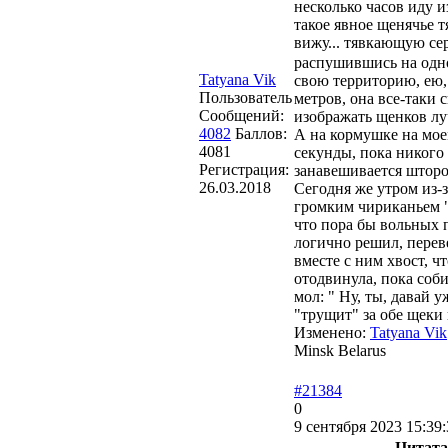
несколько часов иду и
такое явное щенячье т
вижу... тявкающую се
распушившись на одно
Tatyana Vik
свою территорию, ею,
Пользователь
метров, она все-таки 
Сообщений:
изображать щен
4082
Баллов:
А на кормушке на мое
4081
секунды, пока никого
Регистрация:
занавешивается шторо
26.03.2018
Сегодня же утром из-
громким чириканьем "
что пора бы вольных 
логично решил, пере
вместе с ним хвост, ч
отодвинула, пока соби
мол: " Ну, ты, давай 
"трущит" за обе щеки
Изменено:
Tatyana Vik
Minsk Belarus
#21384
0
9 сентября 2023 15:39:
Цитата