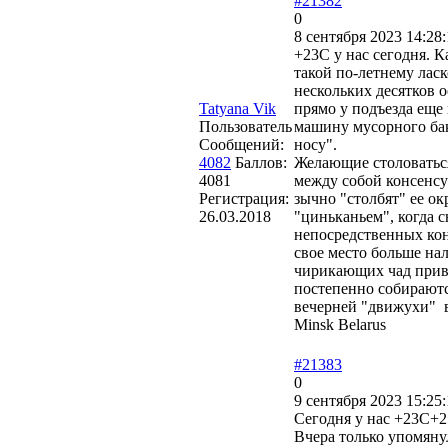
#21382
0
8 сентября 2023 14:28:
+23C у нас сегодня. К
такой по-летнему лас
нескольких десятков 
Tatyana Vik
прямо у подъезда еще
Пользователь
машину мусорного бак
Сообщений:
4082
Баллов:
Желающие столоваться
4081
между собой консенсу
Регистрация:
зычно "столбят" ее о
26.03.2018
"циньканьем", когда с
непосредственных кон
свое место больше на
чирикающих чад привес
постепенно собираютс
вечерней "движухи" в
Minsk Belarus
#21383
0
9 сентября 2023 15:25:
Сегодня у нас +23С+25
Вчера только упомяну