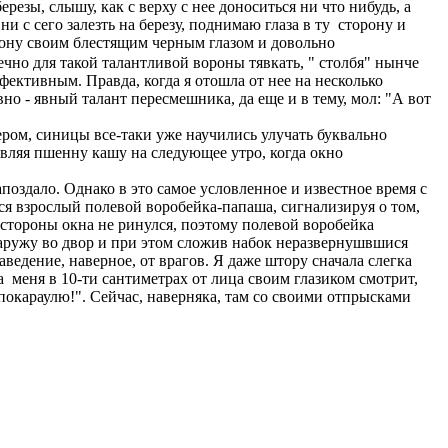
ерезы, слышу, как с верху с нее доноситься ни что нибудь, а
и с сего залезть на березу, поднимаю глаза в ту сторону и
ону своим блестящим черным глазом и довольно
чно для такой талантливой вороны тявкать, " столбя" нынче
фективным. Правда, когда я отошла от нее на несколько
авно - явный талант пересмешника, да еще и в тему, мол: "А вот
ером, синицы все-таки уже научились улучать буквально
авляя пшенну кашу на следующее утро, когда окно
оздало. Однако в это самое условленное и известное время с
я взрослый полевой воробейка-папаша, сигнализируя о том,
 стороны окна не ринулся, поэтому полевой воробейка
ружу во двор и при этом сложив набок неразвернушвшися
аведение, наверное, от врагов. Я даже штору сначала слегка
на меня в 10-ти сантиметрах от лица своим глазиком смотрит,
 покараулю!". Сейчас, наверняка, там со своими отпрысками