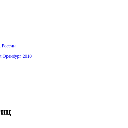
ц России
я Оренбург 2010
тиц