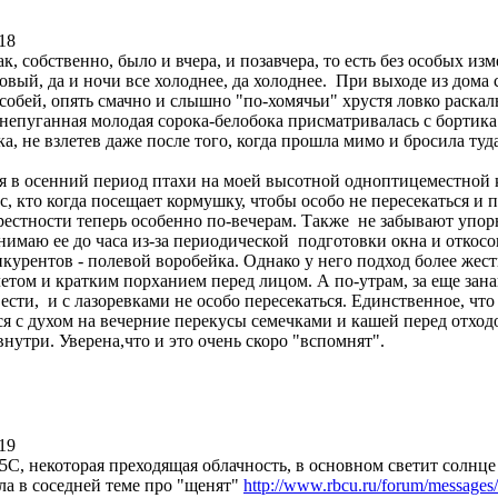
18
ак, собственно, было и вчера, и позавчера, то есть без особых и
ковый, да и ночи все холоднее, да холоднее. При выходе из дом
особей, опять смачно и слышно "по-хомячьи" хрустя ловко рас
 непуганная молодая сорока-белобока присматривалась с борти
а, не взлетев даже после того, когда прошла мимо и бросила ту
нос
 в осенний период птахи на моей высотной одноптицеместной к
с, кто когда посещает кормушку, чтобы особо не пересекаться и
крестности теперь особенно по-вечерам. Также не забывают уп
нимаю ее до часа из-за периодической подготовки окна и откосов
курентов - полевой воробейка. Однако у него подход более жест
летом и кратким порханием перед лицом. А по-утрам, за еще за
ти, и с лазоревками не особо пересекаться. Единственное, что 
я с духом на вечерние перекусы семечками и кашей перед отходо
нутри. Уверена,что и это очень скоро "вспомнят".
19
С, некоторая преходящая облачность, в основном светит солнце 
ла в соседней теме про "щенят"
http://www.rbcu.ru/forum/message