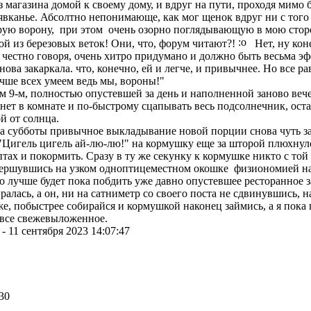
з магазина домой к своему дому, и вдруг на пути, проходя мимо б
явканье. Абсолтно непонимающе, как мог щенок вдруг ни с того н
рую ворону, при этом очень озорно поглядывающую в мою стор
й из березовых веток! Они, что, форум читают?!
Нет, ну коне
 честно говоря, очень хитро придумано и должно быть весьма эф
снова закаркала. что, конечно, ей и легче, и привычнее. Но все р
ков лучше всех умеем ведь мы, вороны!"
м 9-м, полностью опустевшей за день и наполненной заново веч
 нет в комнате и по-быстрому сцапывать весь подсолнечник, ост
й от солнца.
за субботы привычное выкладывание новой порции снова чуть зап
Цигель цигель ай-лю-лю!" на кормушку еще за шторой плюхнулс
птах и покормить. Сразу в ту же секунку к кормушке никто с той
вершувшись на узком одноптицеместном окошке физиономией на
то лучше будет пока побдить уже давно опустевшее ресторанное з
ралась, а он, ни на сатниметр со своего поста не сдвинувшись, 
уже, побыстрее собирайся и кормушкой наконец займись, а я пока
 все свежевыложенное.
-
11 сентября 2023 14:07:47
30