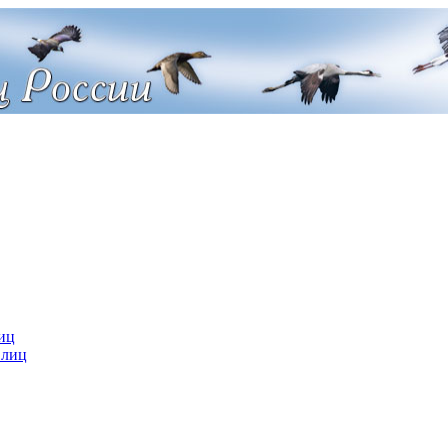
иц
 лиц