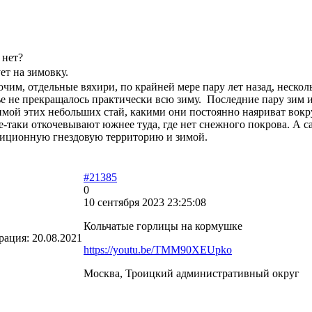
 нет?
ет на зимовку.
очим, отдельные вяхири, по крайней мере пару лет назад, неско
е не прекращалось практически всю зиму. Последние пару зим их
зимой этих небольших стай, какими они постоянно наяриват вокр
-таки откочевывают южнее туда, где нет снежного покрова. А са
диционную гнездовую территорию и зимой.
#21385
0
10 сентября 2023 23:25:08
Кольчатые горлицы на кормушке
рация:
20.08.2021
https://youtu.be/TMM90XEUpko
Москва, Троицкий административный округ