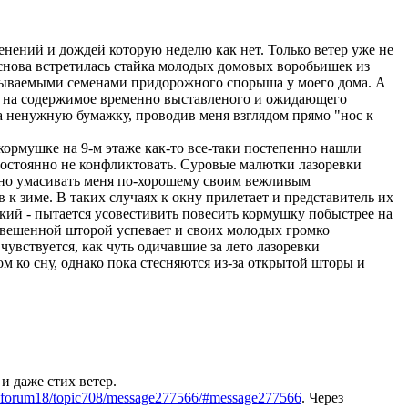
зменений и дождей которую неделю как нет. Только ветер уже не
а снова встретилась стайка молодых домовых воробьишек из
калываемыми семенами придорожного спорыша у моего дома. А
ка на содержимое временно выставленого и ожидающего
да ненужную бумажку, проводив меня взглядом прямо "нос к
у".
ормушке на 9-м этаже как-то все-таки постепенно нашли
 постоянно не конфликтовать. Суровые малютки лазоревки
орно умасивать меня по-хорошему своим вежливым
 к зиме. В таких случаях к окну прилетает и представитель их
кий - пытается усовестивить повесить кормушку побыстрее на
навешенной шторой успевает и своих молодых громко
чувствуется, как чуть одичавшие за лето лазоревки
м ко сну, однако пока стесняются из-за открытой шторы и
и даже стих ветер.
s/forum18/topic708/message277566/#message277566
. Через