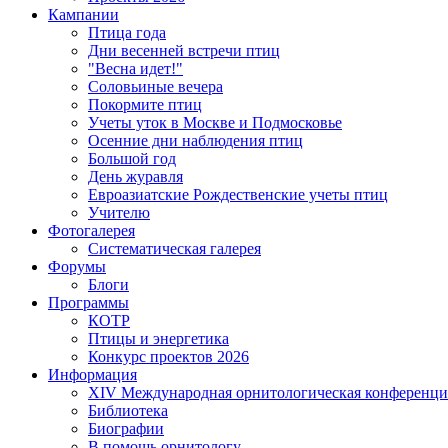
Кампании
Птица года
Дни весенней встречи птиц
"Весна идет!"
Соловьиные вечера
Покормите птиц
Учеты уток в Москве и Подмосковье
Осенние дни наблюдения птиц
Большой год
День журавля
Евроазиатские Рождественские учеты птиц
Учителю
Фотогалерея
Систематическая галерея
Форумы
Блоги
Программы
КОТР
Птицы и энергетика
Конкурс проектов 2026
Информация
XIV Международная орнитологическая конференци
Библиотека
Биографии
В помощь орнитологу