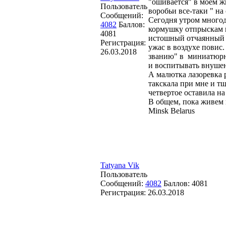
"ошивается" в моем ж
Пользователь
воробьи все-таки " на
Сообщений:
Сегодня утром много
4082
Баллов:
кормушку отпрыскам н
4081
истошный отчаянный в
Регистрация:
ужас в воздухе повис.
26.03.2018
званию" в миниатюрн
и воспитывать внушен
А малютка лазоревка р
такскала при мне и тщ
четвертое оставила на
В общем, пока живем 
Minsk Belarus
Tatyana Vik
Пользователь
Сообщений:
4082
Баллов:
4081
Регистрация:
26.03.2018