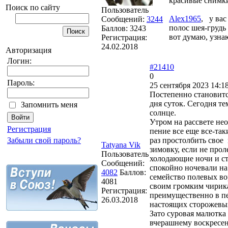
красивые снимки
Поиск по сайту
Пользователь
Alex1965
, у вас
Сообщений:
3244
полос шея-грудь
Баллов:
3243
вот думаю, узна
Регистрация:
24.02.2018
Авторизация
Логин:
#21410
0
Пароль:
25 сентября 2023 14:1
Постепенно становитс
дня суток. Сегодня те
Запомнить меня
солнце
Утром на рассвете не
Регистрация
пение все еще все-та
раз простолбить свое
Забыли свой пароль?
Tatyana Vik
зимовку, если не про
Пользователь
холодающие ночи и ст
Сообщений:
спокойно ночевали на
4082
Баллов:
семейство полевых во
4081
своим громким чирика
Регистрация:
преимущественно в пе
26.03.2018
настоящих сторожевы
Зато суровая малютка
вчерашнему воскресе