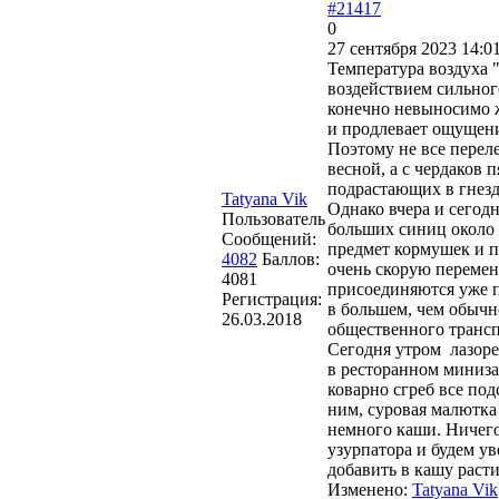
#21417
0
27 сентября 2023 14:0
Температура воздуха 
воздействием сильног
конечно невыносимо ж
и продлевает ощущени
Поэтому не все переле
весной, а с чердаков
подрастающих в гнезд
Tatyana Vik
Однако вчера и сегод
Пользователь
больших синиц около 
Сообщений:
предмет кормушек и п
4082
Баллов:
очень скорую перемен
4081
присоединяются уже п
Регистрация:
в большем, чем обычн
26.03.2018
общественного трансп
Сегодня утром лазоре
в ресторанном миниза
коварно сгреб все по
ним, суровая малютка
немного каши. Ничего
узурпатора и будем ув
добавить в кашу расти
Изменено:
Tatyana Vik