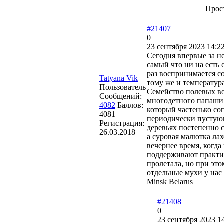
Прос
#21407
0
23 сентября 2023 14:2
Сегодня впервые за н
самый что ни на есть 
раз воспринимается с
Tatyana Vik
тому же и температур
Пользователь
Семейство полевых во
Сообщений:
многодетного папаши 
4082
Баллов:
который частенько со
4081
периодически пустующ
Регистрация:
деревьях постепенно с
26.03.2018
а суровая малютка ла
вечернее время, когда
поддерживают практич
пролетала, но при это
отдельные мухи у нас 
Minsk Belarus
#21408
0
23 сентября 2023 1