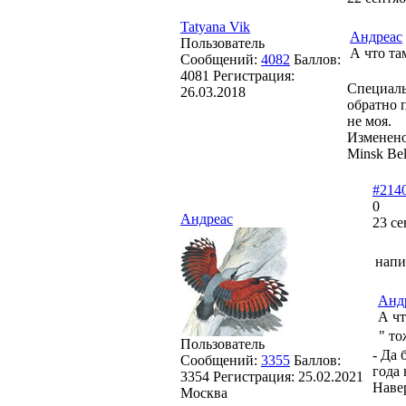
Tatyana Vik
Андреас
Пользователь
А что та
Сообщений:
4082
Баллов:
4081
Регистрация:
Специаль
26.03.2018
обратно п
не моя.
Изменен
Minsk Bel
#214
0
Андреас
23 се
напи
Анд
А чт
" то
Пользователь
- Да 
Сообщений:
3355
Баллов:
года 
3354
Регистрация:
25.02.2021
Навер
Москва