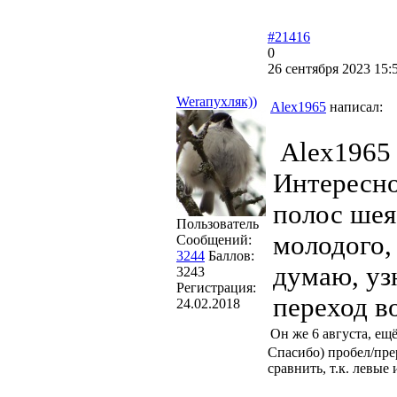
#21416
0
26 сентября 2023 15:
Weraпухляк))
Alex1965
написал:
Alex1965 
Интересно
полос шея
Пользователь
молодого,
Сообщений:
3244
Баллов:
думаю, уз
3243
Регистрация:
переход в
24.02.2018
Он же 6 августа, ещ
Спасибо) пробел/пре
сравнить, т.к. левы