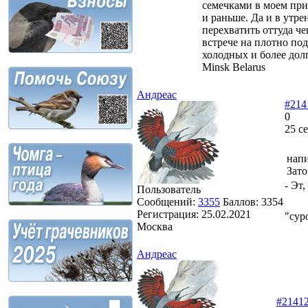
семечками в моем при
и раньше. Да и в утр
перехватить оттуда че
встрече на плотно по
холодных и более дол
Minsk Belarus
Андреас
#214
0
25 с
напи
Зато
- Эт
Пользователь
Сообщений:
3355
Баллов:
3354
Регистрация:
25.02.2021
"сур
Москва
Андреас
#2141