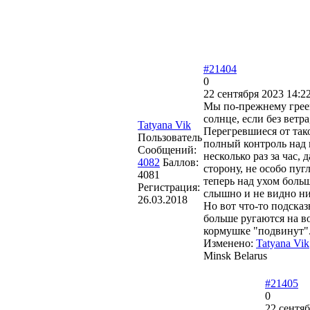
#21404
0
22 сентября 2023 14:2
Мы по-прежнему греем
солнце, если без ветра
Tatyana Vik
Перегревшиеся от так
Пользователь
полный контроль над 
Сообщений:
несколько раз за час
4082
Баллов:
сторону, не особо пуг
4081
теперь над ухом больш
Регистрация:
слышно и не видно ни
26.03.2018
Но вот что-то подсказ
больше ругаются на во
кормушке "подвинут"
Изменено:
Tatyana Vik
Minsk Belarus
#21405
0
22 сентяб