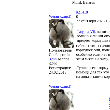
Minsk Belarus
#21418
Weraпухляк))
0
27 сентября 2023 15
Tatyana Vik
написал
больших синиц окол
предмет кормушек 
сейчас птицы начин
кормушек они, коне
Пользователь
особенно если нет 
Сообщений:
этом месте на зиму,
3244
Баллов:
3243
Лучше всего кормуш
Регистрация:
помощь для тех кто
24.02.2018
на доп.питание/ ко
Weraпухляк))