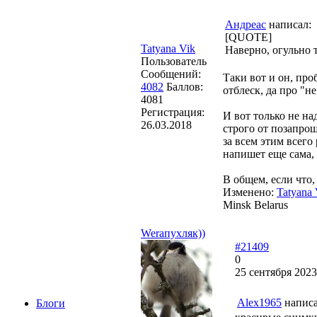
Андреас
написал:
[QUOTE]
Tatyana Vik
Наверно, огульно 
Пользователь
Сообщений:
Таки вот и он, пр
4082
Баллов:
отблеск, да про "н
4081
Регистрация:
И вот только не над
26.03.2018
строго от позапрош
за всем этим всего
напишет еще сама, 
В общем, если что,
Изменено:
Tatyana 
Minsk Belarus
Weraпухляк))
#21409
0
25 сентября 2023
Alex1965
написа
Блоги