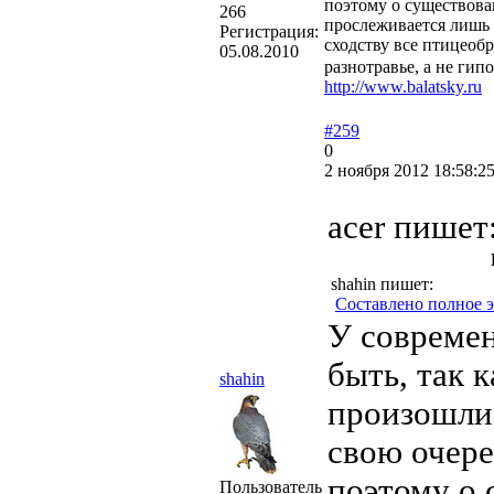
поэтому о существова
266
прослеживается лишь 
Регистрация:
сходству все птицеоб
05.08.2010
разнотравье, а не ги
http://www.balatsky.ru
#259
0
2 ноября 2012 18:58:2
acer пишет
shahin пишет:
Составлено полное 
У современ
быть, так 
shahin
произошли 
свою очере
поэтому о
Пользователь