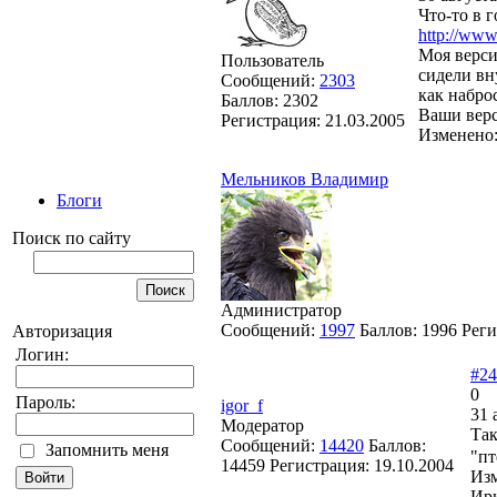
Что-то в г
http://www
Моя верси
Пользователь
сидели вн
Сообщений:
2303
как наброс
Баллов:
2302
Ваши вер
Регистрация:
21.03.2005
Изменено
Мельников Владимир
Блоги
Поиск по сайту
Администратор
Сообщений:
1997
Баллов:
1996
Реги
Авторизация
Логин:
#24
0
Пароль:
igor_f
31 
Модератор
Так
Сообщений:
14420
Баллов:
Запомнить меня
"пт
14459
Регистрация:
19.10.2004
Из
Ир