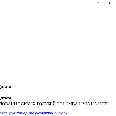
Закрыть
итата
итата
ДОВАНИЯ СИЗЫХ ГОЛУБЕЙ COLUMBA LIVIA НА ЮГЕ
dovaniya-sizyh-golubey-columba-livia-na-...