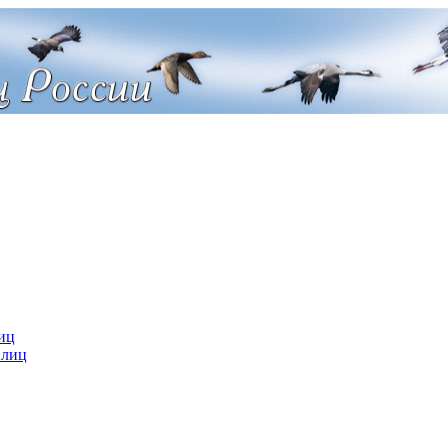
иц
 лиц