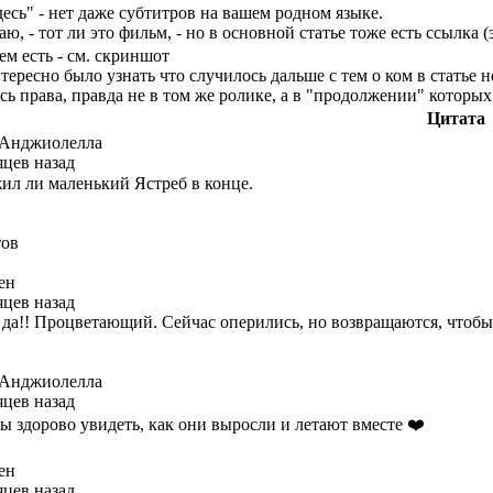
десь" - нет даже субтитров на вашем родном языке.
наю, - тот ли это фильм, - но в основной статье тоже есть ссылка
ем есть - см. скриншот
ересно было узнать что случилось дальше с тем о ком в статье 
сь права, правда не в том же ролике, а в "продолжении" которых
Цитата
'Анджиолелла
яцев назад
л ли маленький Ястреб в конце.
тов
ен
яцев назад
а да!! Процветающий. Сейчас оперились, но возвращаются, чтобы
'Анджиолелла
яцев назад
ы здорово увидеть, как они выросли и летают вместе ❤️
ен
яцев назад