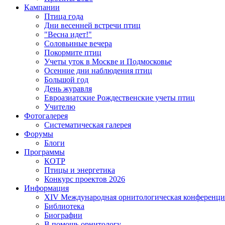
Кампании
Птица года
Дни весенней встречи птиц
"Весна идет!"
Соловьиные вечера
Покормите птиц
Учеты уток в Москве и Подмосковье
Осенние дни наблюдения птиц
Большой год
День журавля
Евроазиатские Рождественские учеты птиц
Учителю
Фотогалерея
Систематическая галерея
Форумы
Блоги
Программы
КОТР
Птицы и энергетика
Конкурс проектов 2026
Информация
XIV Международная орнитологическая конференци
Библиотека
Биографии
В помощь орнитологу