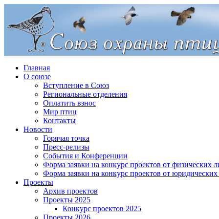
Главная
О союзе
Вступление в Союз
Региональные отделения
Оплатить взнос
Мир птиц
Контакты
Новости
Горячая точка
Пресс-релизы
События и Конференции
Форма заявки на конкурс проектов от физических л
Форма заявки на конкурс проектов от юридических
Проекты
Архив проектов
Проекты 2025
Конкурс проектов 2025
Проекты 2026