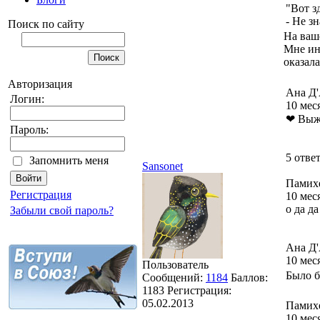
"Вот з
- Не з
Поиск по сайту
На ваш
Мне инт
оказала
Авторизация
Ана Д
Логин:
10 мес
❤ Выжи
Пароль:
5 отве
Запомнить меня
Sansonet
Памих
Регистрация
10 мес
о да д
Забыли свой пароль?
Ана Д
10 мес
Пользователь
Было б
Сообщений:
1184
Баллов:
1183
Регистрация:
05.02.2013
Памих
10 мес