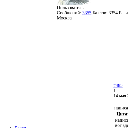
Пользователь
Сообщений:
3355
Баллов:
3354
Реги
Москва
#485
1
14 мая 
написа
Цита
написа
вот зд
Блоги