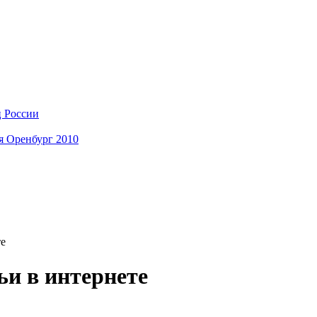
ц России
я Оренбург 2010
те
ьи в интернете