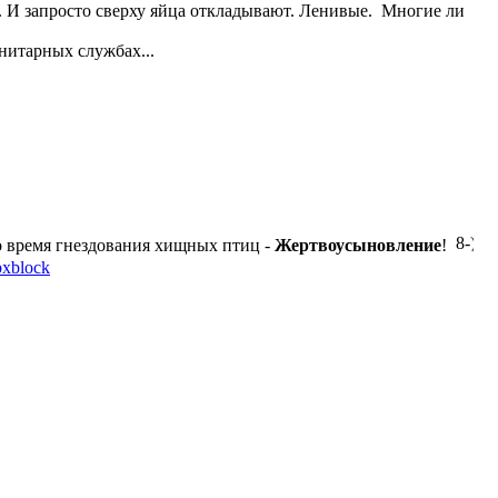
у. И запросто сверху яйца откладывают. Ленивые. Многие ли
нитарных службах...
о время гнездования хищных птиц -
Жертвоусыновление
!
bxblock