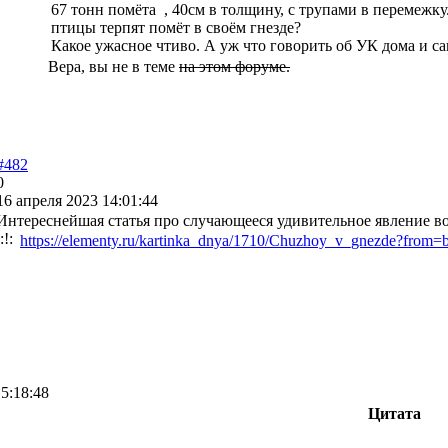
67 тонн помёта , 40см в толщину, с трупами в перемежк
птицы терпят помёт в своём гнезде?
Какое ужасное чтиво. А уж что говорить об УК дома и са
Вера, вы не в теме
на этом форуме.
#482
0
16 апреля 2023 14:01:44
Интереснейшая статья про случающееся удивительное явление в
https://elementy.ru/kartinka_dnya/1710/Chuzhoy_v_gnezde?from=
5:18:48
Цитата