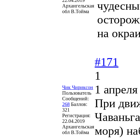
22.04.2019
чудесны
Архангельская
обл В.Тойма
осторожн
на окра
#171
1
1 апреля
Чик Чириксон
Пользователь
Сообщений:
При дви
268
Баллов:
321
Чаваньга
Регистрация:
22.04.2019
Архангельская
моря) н
обл В.Тойма