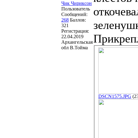
Чик Чириксон
откочева
Пользователь
Сообщений:
268
Баллов:
зеленушк
321
Регистрация:
Прикреп
22.04.2019
Архангельская
обл В.Тойма
DSCN1575.JPG
(2