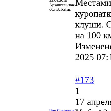
Местами
22.04.2019
Архангельская
обл В.Тойма
куропатк
клуши. О
на 100 к
Изменен
2025 07:
#173
1
17 апрел
Чик Чириксон