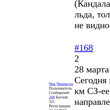
(Кандала
льда, то
не видно
#168
2
28 марта
Сегодня 
Чик Чириксон
км СЗ-ее
Пользователь
Сообщений:
268
Баллов:
направле
321
Регистрация: