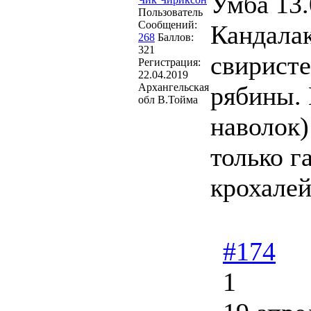
Умба 13.
Пользователь
Сообщений:
Кандала
268
Баллов:
321
свиристе
Регистрация:
22.04.2019
Архангельская
рябины.
обл В.Тойма
наволок)
только г
крохалей
#174
1