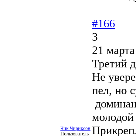
#166
3
21 марта
Третий д
Не уверен
пел, но 
доминант
молодой 
Прикреп
Чик Чириксон
Пользователь