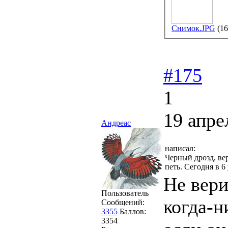
Снимок.JPG
(16
#175
1
19 апре
Андреас
написал:
Черный дрозд, ве
петь. Сегодня в 6
Не вери
Пользователь
когда-н
Сообщений:
3355
Баллов:
3354