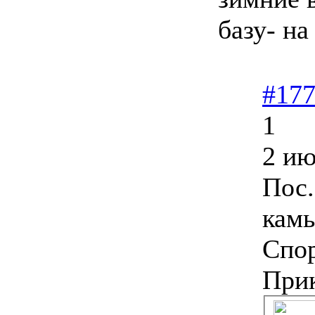
базу- на
#17
1
2 ию
Пос.
камы
Спо
При