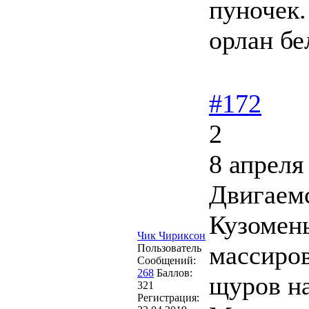
пуночек.
орлан бе
#172
2
8 апреля
Двигаемс
Кузомень
Чик Чириксон
массиров
Пользователь
Сообщений:
268
Баллов:
щуров н
321
Регистрация: