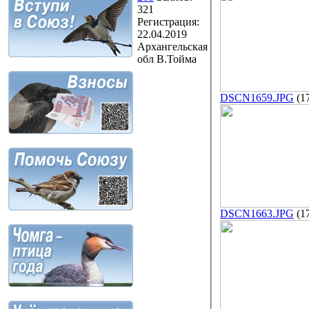
321
Регистрация:
22.04.2019
Архангельская
обл В.Тойма
DSCN1659.JPG
(1
DSCN1663.JPG
(1