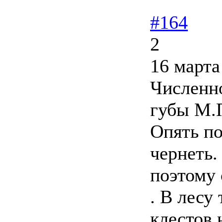
#164
2
16 марта
Численн
губы М.П
Опять по
чернеть.
поэтому
. В лесу
клестов 