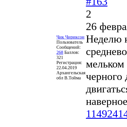
#163
2
26 февра
Неделю н
Чик Чириксон
Пользователь
Сообщений:
среднево
268
Баллов:
321
мельком 
Регистрация:
22.04.2019
Архангельская
черного 
обл В.Тойма
двигатьс
наверно
1149241