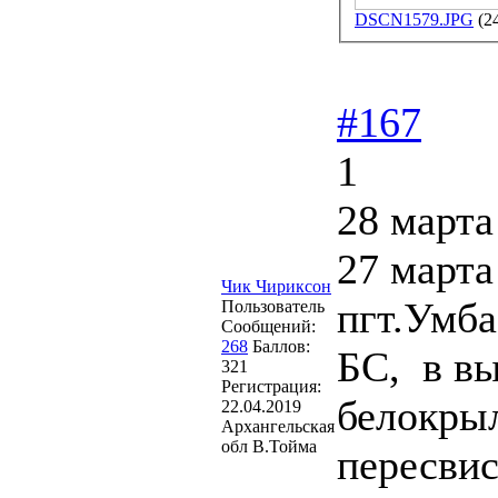
DSCN1579.JPG
(2
#167
1
28 марта
27 марта
Чик Чириксон
пгт.Умба
Пользователь
Сообщений:
268
Баллов:
БС, в в
321
Регистрация:
белокрыл
22.04.2019
Архангельская
обл В.Тойма
пересви