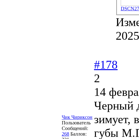
DSCN277
Изм
2025
#178
2
14 февра
Черный д
зимует, 
Чик Чириксон
Пользователь
Сообщений:
губы М.П
268
Баллов: