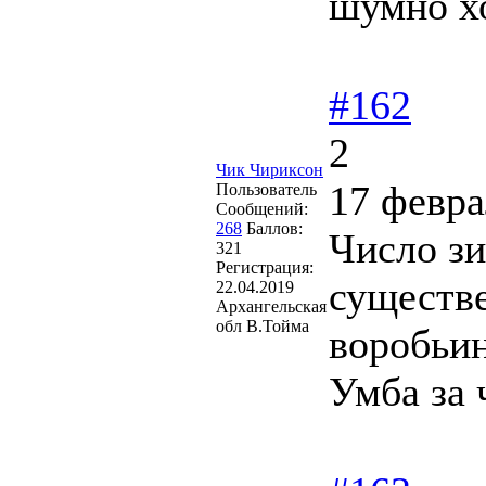
шумно хо
#162
2
Чик Чириксон
17 февра
Пользователь
Сообщений:
268
Баллов:
Число з
321
Регистрация:
существ
22.04.2019
Архангельская
обл В.Тойма
воробьин
Умба за 