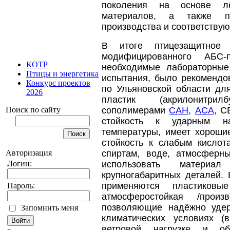
поколения на основе лёг
материалов, а также по
производства и соответству
В итоге птицезащитное у
модифицированного АБС-
КОТР
необходимые лабораторны
Птицы и энергетика
испытания, было рекомендо
Конкурс проектов
по Ульяновской области дл
2026
пластик (акрилонитри
сополимерами
САН,
АСА
, С
Поиск по сайту
стойкость к ударным на
температуры, имеет хороши
стойкость к слабым кислот
спиртам, воде, атмосферн
Авторизация
использовать материа
Логин:
крупногабаритных деталей.
применяются пластиковы
Пароль:
атмосферостойкая /произ
позволяющие надёжно уде
Запомнить меня
климатических условиях 
ветровой нагрузке и об