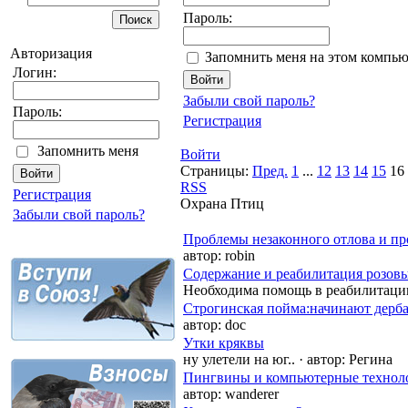
Пароль:
Авторизация
Запомнить меня на этом компью
Логин:
Забыли свой пароль?
Пароль:
Регистрация
Запомнить меня
Войти
Страницы:
Пред.
1
...
12
13
14
15
16
RSS
Регистрация
Охрана Птиц
Забыли свой пароль?
Проблемы незаконного отлова и п
автор:
robin
Содержание и реабилитация розов
Необходима помощь в реабилитаци
Строгинская пойма:начинают дерб
автор:
doc
Утки кряквы
ну улетели на юг..
·
автор:
Регина
Пингвины и компьютерные технол
автор:
wanderer