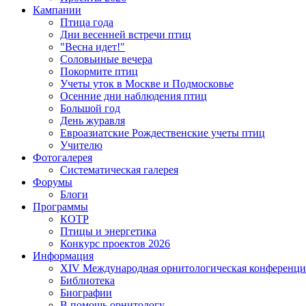
Кампании
Птица года
Дни весенней встречи птиц
"Весна идет!"
Соловьиные вечера
Покормите птиц
Учеты уток в Москве и Подмосковье
Осенние дни наблюдения птиц
Большой год
День журавля
Евроазиатские Рождественские учеты птиц
Учителю
Фотогалерея
Систематическая галерея
Форумы
Блоги
Программы
КОТР
Птицы и энергетика
Конкурс проектов 2026
Информация
XIV Международная орнитологическая конференци
Библиотека
Биографии
В помощь орнитологу