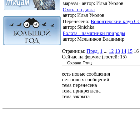
маразм
·
автор:
Илья Уколов
Охота на дятла
автор:
Илья Уколов
Перенесено
:
Волонтерский клуб 
автор:
Sinichka
Болота - памятники природы
автор:
Мельников Владимир
Страницы:
Пред.
1
...
12
13
14
15
16
Сейчас на форуме (гостей:
15
)
есть новые сообщения
нет новых сообщений
тема перенесена
тема прикреплена
тема закрыта