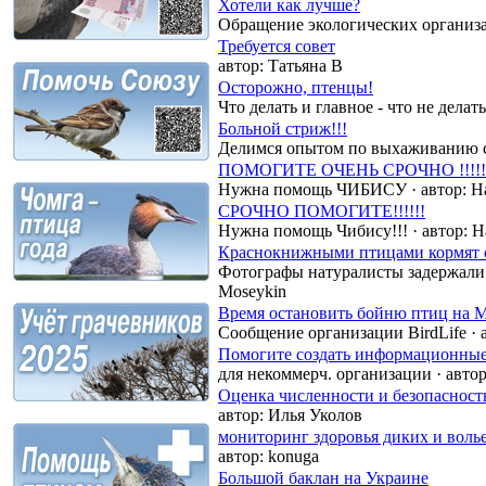
Хотели как лучше?
Обращение экологических организ
Требуется совет
автор:
Татьяна В
Осторожно, птенцы!
Что делать и главное - что не дела
Больной стриж!!!
Делимся опытом по выхаживанию 
ПОМОГИТЕ ОЧЕНЬ СРОЧНО !!!!!!!
Нужна помощь ЧИБИСУ
·
автор:
На
СРОЧНО ПОМОГИТЕ!!!!!!
Нужна помощь Чибису!!!
·
автор:
На
Краснокнижными птицами кормят 
Фотографы натуралисты задержали 
Moseykin
Время остановить бойню птиц на М
Сообщение организации BirdLife
·
Помогите создать информационные
для некоммерч. организации
·
автор
Оценка численности и безопасност
автор:
Илья Уколов
мониторинг здоровья диких и воль
автор:
konuga
Большой баклан на Украине