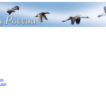
иц
 лиц