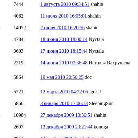
2
7444
1 августа 2010 09:34:51
shahin
4062
11 июля 2010 16:05:01
shahin
0
14052
2 июля 2010 16:20:56
shahin
4784
18 июня 2010 18:00:14
Nyctala
3603
17 июня 2010 18:15:44
Nyctala
2219
14 июня 2010 07:36:48
Наталья Вахрушева
5864
19 мая 2010 20:56:25
doc
5721
12 марта 2010 04:22:05
igor_f
5866
3 января 2010 17:06:13
SleepingSun
5
16984
27 декабря 2009 13:30:51
shahin
2607
13 декабря 2009 23:21:44
konuga