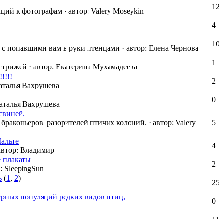
1
аций к фотографам
·
автор:
Valery Moseykin
4
1
ть с попавшими вам в руки птенцами
·
автор:
Елена Чернова
1
стрижей
·
автор:
Екатерина Мухамадеева
!!!
2
талья Вахрушева
0
талья Вахрушева
свиней.
браконьеров, разорителей птичих колоний.
·
автор:
Valery
5
альте
4
автор:
Владимир
 плакаты
2
:
SleepingSun
ь
(
1
,
2
)
2
ерных популяций редких видов птиц,
0