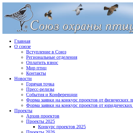
Главная
О союзе
Вступление в Союз
Региональные отделения
Оплатить взнос
Мир птиц
Контакты
Новости
Горячая точка
Пресс-релизы
События и Конференции
Форма заявки на конкурс проектов от физических л
Форма заявки на конкурс проектов от юридических
Проекты
Архив проектов
Проекты 2025
Конкурс проектов 2025
Проекты 2026