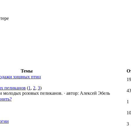
тере
Темы
О
родажи хищных птиц
1
ых пеликанов
(
1
,
2
,
3
)
4
и молодых розовых пеликанов.
·
автор:
Алексей Эбель
анить?
1
1
огии
3