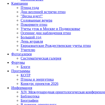
Кампании
Птица года
Дни весенней встречи птиц
"Весна идет!"
Соловьиные вечера
Покормите птиц
Учеты уток в Москве и Подмосковье
Осенние дни наблюдения птиц
Большой год
День журавля
Евроазиатские Рождественские учеты птиц
Учителю
Фотогалерея
Систематическая галерея
Форумы
Блоги
Программы
КОТР
Птицы и энергетика
Конкурс проектов 2026
Информация
XIV Международная орнитологическая конференци
Библиотека
Биографии
В помощь орнитологу