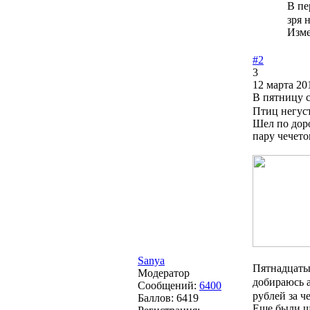
В пе
зря 
Изм
#2
3
12 марта 20
В пятницу 
Птиц негуст
Шел по доро
пару чечето
Sanya
Пятнадцатый
Модератор
добираюсь 
Сообщений:
6400
рублей за ч
Баллов:
6419
Еще были ще