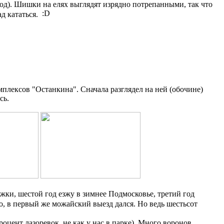
бход). Шишки на елях выглядят изрядно потрепанными, так что
ад кататься.
плексов "Останкина". Сначала разглядел на ней (обочине)
сь.
жки, шестой год езжу в зимнее Подмосковье, третий год
о, в первый же можайский выезд дался. Но ведь шестьсот
оцент лазоревок, не как у нас в парке). Много воронов,