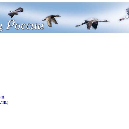
иц
 лиц