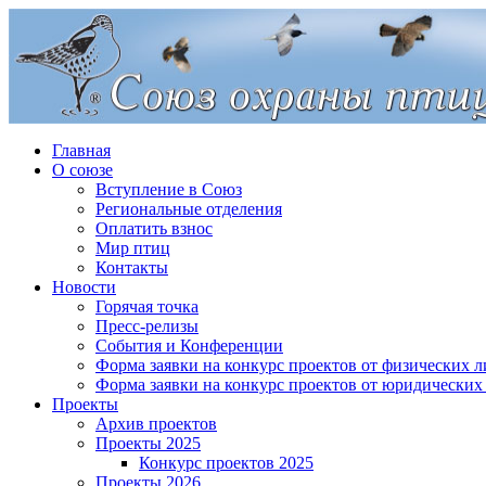
Главная
О союзе
Вступление в Союз
Региональные отделения
Оплатить взнос
Мир птиц
Контакты
Новости
Горячая точка
Пресс-релизы
События и Конференции
Форма заявки на конкурс проектов от физических л
Форма заявки на конкурс проектов от юридических
Проекты
Архив проектов
Проекты 2025
Конкурс проектов 2025
Проекты 2026