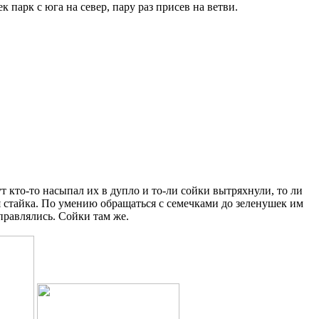
к парк с юга на север, пару раз присев на ветви.
т кто-то насыпал их в дупло и то-ли сойки вытряхнули, то ли
я стайка. По умению обращаться с семечками до зеленушек им
правлялись. Сойки там же.