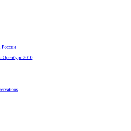
ц России
я Оренбург 2010
ervations