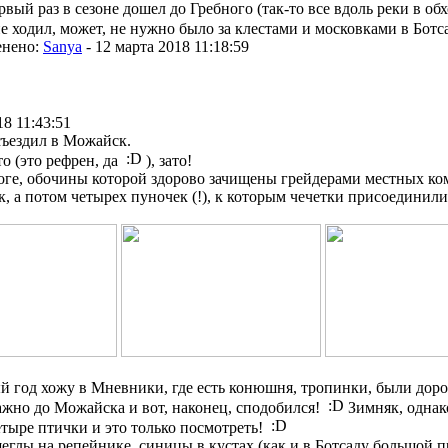
рвый раз в сезоне дошел до Гребного (так-то все вдоль реки в о
не ходил, может, не нужно было за клестами и московками в Ботс
енено:
Sanya
-
12 марта 2018 11:18:59
18 11:43:51
съездил в Можайск.
о (это рефрен, да
), зато!
ге, обочины которой здорово зачищены грейдерами местных ком
к, а потом четырех пуночек (!), к которым чечетки присоединили
 год хожу в Мневники, где есть конюшня, тропинки, были доро
ажно до Можайска и вот, наконец, сподобился!
Зимняк, однак
етыре птички и это только посмотреть!
глы на репейнике, синицы в кустах (как и в Ботсаду большой пр