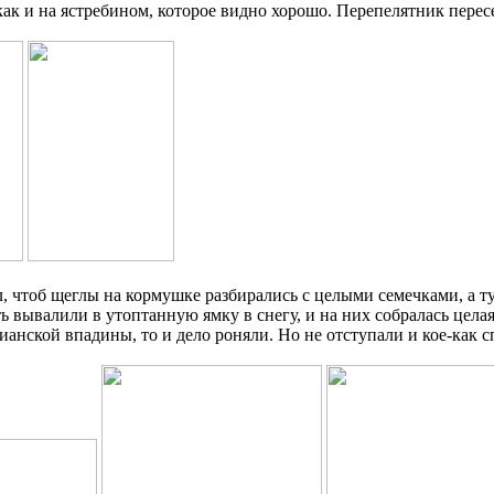
 как и на ястребином, которое видно хорошо. Перепелятник пересе
, чтоб щеглы на кормушке разбирались с целыми семечками, а ту
ь вывалили в утоптанную ямку в снегу, и на них собралась цела
анской впадины, то и дело роняли. Но не отступали и кое-как с