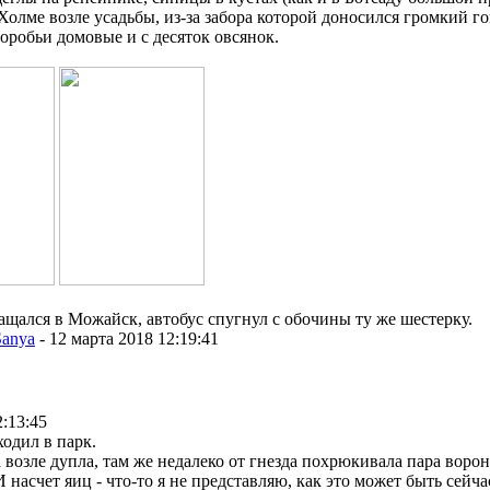
Холме возле усадьбы, из-за забора которой доносился громкий г
воробьи домовые и с десяток овсянок.
ащался в Можайск, автобус спугнул с обочины ту же шестерку.
Sanya
-
12 марта 2018 12:19:41
2:13:45
одил в парк.
 возле дупла, там же недалеко от гнезда похрюкивала пара ворон
И насчет яиц - что-то я не представляю, как это может быть сейча