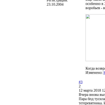
Регистрация:
особенно в 
23.10.2004
воробьев - 
Когда возвр
Изменено:
#3
2
12 марта 2018 1
Вчера внова вых
Пара бпд тусила
тетеревятника. 