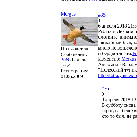
Mergus
#35
1
6 апреля 2018 21:3
Рябята и Девчата 
смотрите внимате
шикарный был, ког
мною не встречено
Пользователь
и бёрдвотчерам.
У
Сообщений:
Изменено:
Mergus
2068
Баллов:
Александр Варла
1054
"Полесский тупик
Регистрация:
http://fotki.yandex.
01.06.2009
#36
0
9 апреля 2018 12
В субботу снова
коршуна, белохво
кто-то был, не р