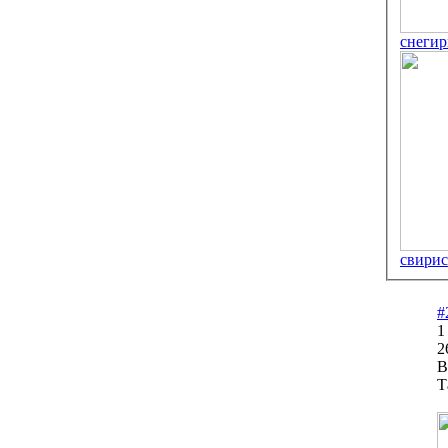
снегир
свирис
#
1
2
В
Т