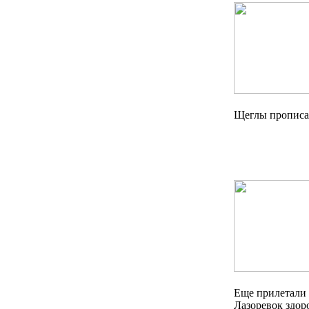
Щеглы прописал
Еще прилетали в
Лазоревок здор