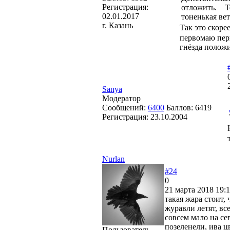
Регистрация:
отложить. Те
02.01.2017
тоненькая вет
г. Казань
Так это скоре
первомаю пер
гнёзда положи
Sanya
Модератор
Сообщений:
6400
Баллов:
6419
Регистрация:
23.10.2004
Nurlan
#24
0
21 марта 2018 19:1
такая жара стоит,
журавли летят, вс
совсем мало на се
позеленели, ива ц
Пользователь