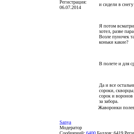
Регистрация:
и сидели в снегу
06.07.2014
Я потом всматрив
хотел, разве пар
Возле пуночек т
коньки какие?
В полете и для 
Да и все остальн
сороки, скворцы,
сорок и воронов 
за забора.
Жаворонки поле
Sanya
Модератор
Сообщений:
6400
Баллов:
6419
Реги