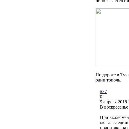
не мог - летел н
По дороге в Туч
один тополь.
#37
0
9 апреля 2018 
В воскресенье 
При входе меня
оказался един
подстилке на 