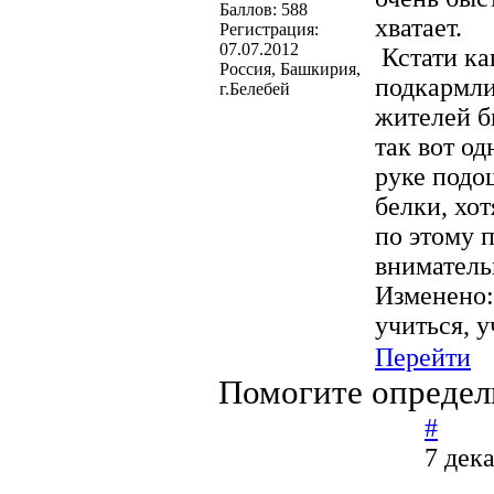
Баллов:
588
хватает.
Регистрация:
07.07.2012
Кстати как
Россия, Башкирия,
подкармли
г.Белебей
жителей б
так вот о
руке подош
белки, хот
по этому п
внимательн
Изменено
учиться, у
Перейти
Помогите определ
#
7 дек