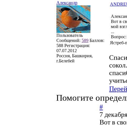
Александр
ANDRE
Алексан
Вот в с
мой взгл
...
Пользователь
Вопрос:
Сообщений:
589
Баллов:
Ястреб-
588
Регистрация:
07.07.2012
Россия, Башкирия,
Спаси
г.Белебей
сокол.
спаси
учить
Перей
Помогите определ
#
7 декабря
Вот в св