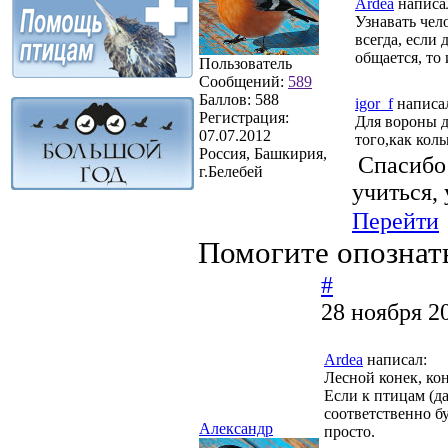
Ardea
написа
Узнавать чело
всегда, если
общается, то 
Пользователь
Сообщений:
589
Баллов:
588
igor_f
написа
Регистрация:
Для вороны д
07.07.2012
того,как кол
Россия, Башкирия,
Спасибо
г.Белебей
учиться, 
Перейти
Помогите опознат
#
28 ноября 2
Ardea
написал:
Лесной конек, кон
Если к птицам (д
соответственно бу
Александр
просто.