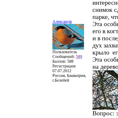
интересн
снимок с
парке, чт
Александр
Эта особь
его в ког
и в посл
дух захв
крыло его
Пользователь
Сообщений:
589
Эта особ
Баллов:
588
на дерево
Регистрация:
07.07.2012
Россия, Башкирия,
г.Белебей
Вопрос: 