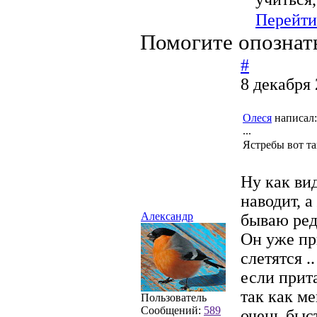
Перейти
Помогите опознат
#
8 декабря 
Олеся
написал:
...
Ястребы вот т
Ну как ви
наводит, 
Александр
бываю ред
Он уже пр
слетятся .
если прит
так как м
Пользователь
Сообщений:
589
очень быс