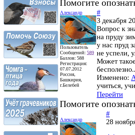
Помогите опознат
#
Александр
3 декабря 2
Вопрос к зн
на пруду зи
у нас пруд з
Пользователь
не успели, 
Сообщений:
589
Баллов:
588
Может такое
Регистрация:
бесполезно.
07.07.2012
Россия,
Изменено:
А
Башкирия,
учиться, уч
г.Белебей
Перейти
Помогите опознат
#
Александр
28 ноябр