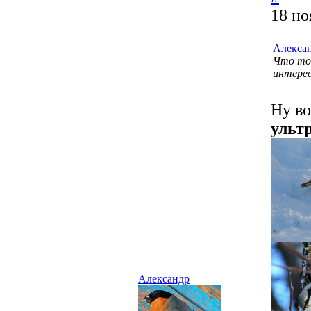
18 но
Алекса
Что то 
интерес
Ну во
ульт
Александр