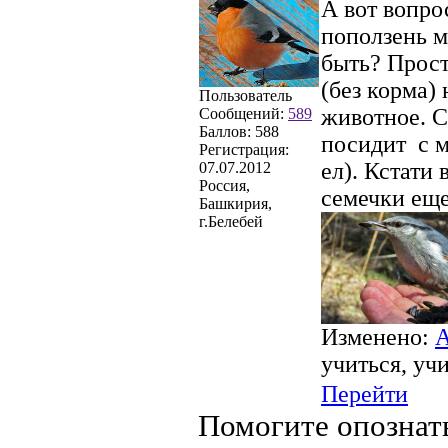
А вот вопро
поползень м
быть? Прост
(без корма)
Пользователь
животное. С
Сообщений:
589
Баллов:
588
посидит с м
Регистрация:
ел). Кстати 
07.07.2012
Россия,
семечки еще
Башкирия,
г.Белебей
Изменено:
А
учиться, уч
Перейти
Помогите опознат