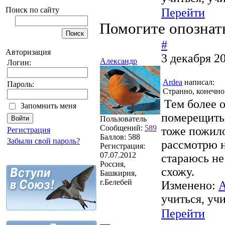
Поиск по сайту
Перейти
Помогите опознат
#
Авторизация
3 декабря 2
Александр
Логин:
Ardea
написал:
Пароль:
Странно, конечно.
Тем более о
Запомнить меня
померещитьс
Пользователь
Сообщений:
589
тоже пожило
Регистрация
Баллов:
588
Забыли свой пароль?
рассмотрю н
Регистрация:
07.07.2012
стараюсь не
Россия,
схожу.
Башкирия,
г.Белебей
Изменено:
А
учиться, уч
Перейти