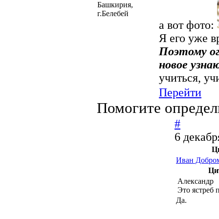
Башкирия,
г.Белебей
а вот фото:
Я его уже в
Поэтому ог
новое узна
учиться, уч
Перейти
Помогите определ
#
6 декабр
Ц
Иван Добро
Ци
Александр 
Это ястреб 
Да.