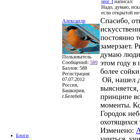
igor_f
написал:
Надо, думаю, иска
если открытой нет
Спасибо, от
Александр
искусственн
постоянно т
замерзает. 
думаю люди 
Пользователь
этом году в 
Сообщений:
589
Баллов:
588
более сойки
Регистрация:
Ой, нашел д
07.07.2012
Россия,
выясняется,
Башкирия,
принципе вс
г.Белебей
моменты. Кс
Городок неб
охотящихся т
Изменено:
А
Блоги
учиться, уч