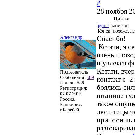
#
28 ноября 2
Цитата
igor_f
написал:
Конек, похоже, ле
Александр
Спасибо!
Кстати, я с
очень плохо
и увлекся ф
Кстати, вче
Пользователь
Сообщений:
589
контакт с 2
Баллов:
588
боялись сил
Регистрация:
07.07.2012
штанине гул
Россия,
такое ощуще
Башкирия,
г.Белебей
лес птицы т
приносишь в
разговарива