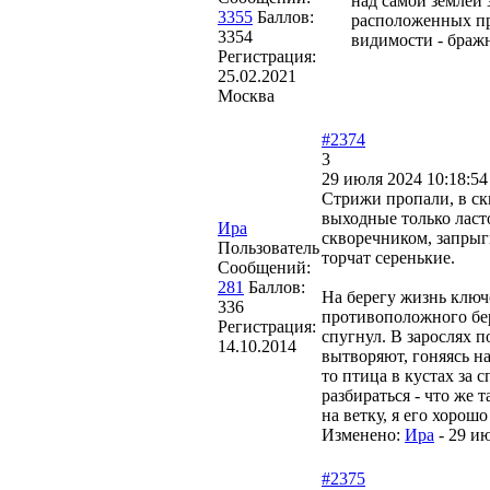
над самой землёй 
3355
Баллов:
расположенных пр
3354
видимости - браж
Регистрация:
25.02.2021
Москва
#2374
3
29 июля 2024 10:18:54
Стрижи пропали, в ск
выходные только ласто
Ира
скворечником, запрыги
Пользователь
торчат серенькие.
Сообщений:
281
Баллов:
На берегу жизнь ключо
336
противоположного бер
Регистрация:
спугнул. В зарослях 
14.10.2014
вытворяют, гоняясь н
то птица в кустах за 
разбираться - что же 
на ветку, я его хорош
Изменено:
Ира
-
29 ию
#2375