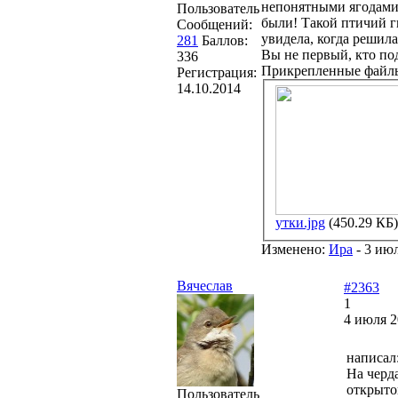
непонятными ягодами
Пользователь
были! Такой птичий г
Сообщений:
увидела, когда решила
281
Баллов:
Вы не первый, кто под
336
Прикрепленные файл
Регистрация:
14.10.2014
утки.jpg
(450.29 КБ)
Изменено:
Ира
-
3 июл
Вячеслав
#2363
1
4 июля 2
написал
На черд
открыто
Пользователь