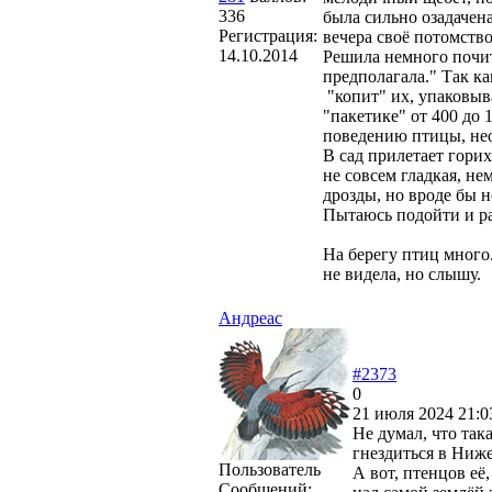
336
была сильно озадачен
Регистрация:
вечера своё потомств
14.10.2014
Решила немного почита
предполагала." Так к
"копит" их, упаковыв
"пакетике" от 400 до
поведению птицы, не
В сад прилетает горих
не совсем гладкая, не
дрозды, но вроде бы н
Пытаюсь подойти и рас
На берегу птиц много.
не видела, но слышу.
Андреас
#2373
0
21 июля 2024 21:0
Не думал, что так
гнездиться в Ниж
Пользователь
А вот, птенцов её
Сообщений: