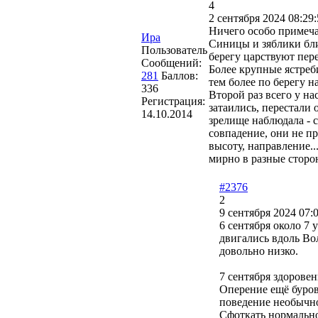
4
2 сентября 2024 08:29:
Ничего особо примеча
Ира
Синицы и зяблики бли
Пользователь
берегу царствуют пер
Сообщений:
Более крупные ястреб
281
Баллов:
тем более по берегу 
336
Второй раз всего у на
Регистрация:
затаились, перестали 
14.10.2014
зрелище наблюдала - с
совпадение, они не пр
высоту, направление..
мирно в разные сторо
#2376
2
9 сентября 2024 07:
6 сентября около 7 
двигались вдоль Во
довольно низко.
7 сентября здоровен
Оперение ещё бурова
поведение необычно
Сфоткать нормально