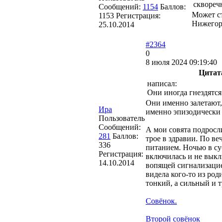
сквореч
Сообщений:
1154
Баллов:
Может с
1153
Регистрация:
Нижегор
25.10.2014
#2364
0
8 июля 2024 09:19:40
Цитат
написал:
Они иногда гнездятся
Они именно залетают, 
Ира
именно эпизодически 
Пользователь
Сообщений:
А мои совята подросли
281
Баллов:
трое в здравии. По в
336
питанием. Ночью в су
Регистрация:
включилась и не выкл
14.10.2014
вопящей сигнализацие
видела кого-то из ро
тонкий, а сильный и 
Совёнок.
Второй совёнок