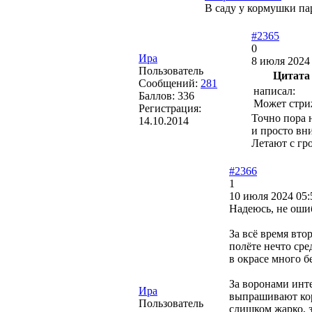
В саду у кормушки па
#2365
0
Ира
8 июля 2024 
Пользователь
Цитата
Сообщений:
281
написал:
Баллов:
336
Может стри
Регистрация:
Точно пора 
14.10.2014
и просто вн
Летают с г
#2366
1
10 июля 2024 05:
Надеюсь, не оши
За всё время вто
полёте нечто сре
в окрасе много б
За воронами инте
Ира
выпрашивают кор
Пользователь
слишком жарко, 