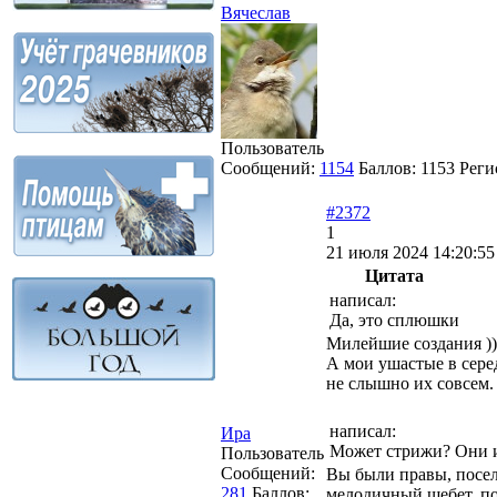
Вячеслав
Пользователь
Сообщений:
1154
Баллов:
1153
Реги
#2372
1
21 июля 2024 14:20:55
Цитата
написал:
Да, это сплюшки
Милейшие создания ))
А мои ушастые в серед
не слышно их совсем.
написал:
Ира
Может стрижи? Они и
Пользователь
Сообщений:
Вы были правы, посел
281
Баллов:
мелодичный щебет, по