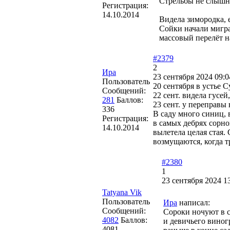
Стрельбы не слышно
Регистрация:
14.10.2014
Видела зимородка, 
Сойки начали мигра
массовый перелёт н
#2379
2
Ира
23 сентября 2024 09:0
Пользователь
20 сентября в устье 
Сообщений:
22 сент. видела гусей
281
Баллов:
23 сент. у переправы
336
В саду много синиц, 
Регистрация:
в самых дебрях сорно
14.10.2014
вылетела целая стая.
возмущаются, когда тр
#2380
1
23 сентября 2024 1
Tatyana Vik
Пользователь
Ира
написал:
Сообщений:
Сороки ночуют в с
4082
Баллов:
и девичьего виногр
4081